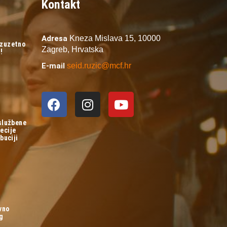
Kontakt
Adresa
Kneza Mislava 15,
10000
izuzetno
Zagreb,
Hrvatska
!
E-mail
seid.ruzic@mcf.hr
 službene
ecije
buciji
vno
og