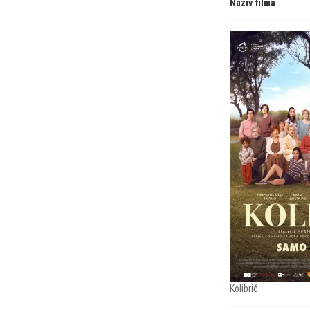
Naziv filma
Kolibrić