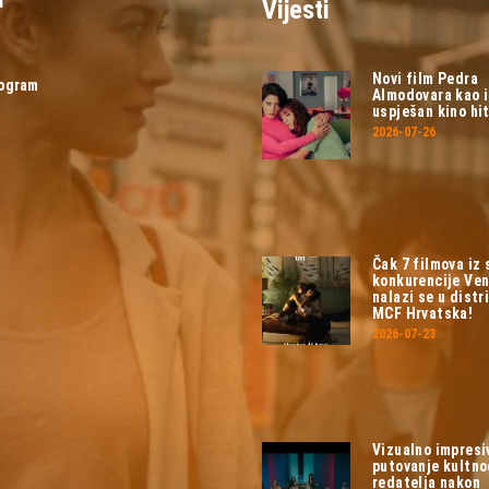
Vijesti
Novi film Pedra
rogram
Almodovara kao 
uspješan kino hit
2026-07-26
Čak 7 filmova iz
konkurencije Ven
nalazi se u distri
MCF Hrvatska!
2026-07-23
Vizualno impresi
putovanje kultn
redatelja nakon