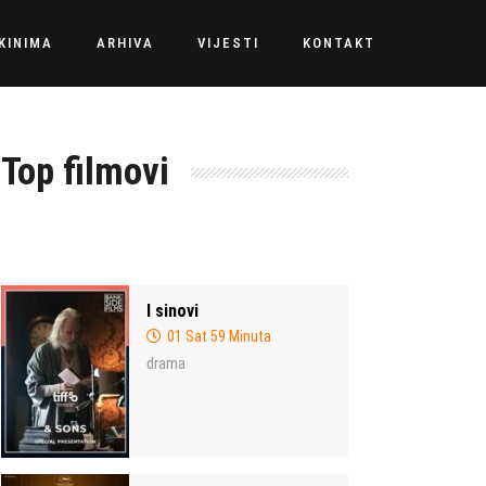
KINIMA
ARHIVA
VIJESTI
KONTAKT
Top filmovi
I sinovi
01 Sat 59 Minuta
drama