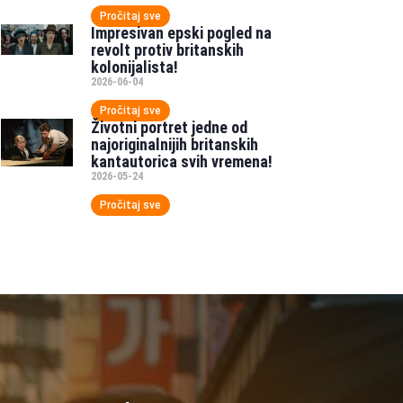
Pročitaj sve
Impresivan epski pogled na
revolt protiv britanskih
kolonijalista!
2026-06-04
Pročitaj sve
Životni portret jedne od
najoriginalnijih britanskih
kantautorica svih vremena!
2026-05-24
Pročitaj sve