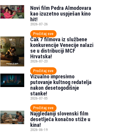
Novi film Pedra Almodovara
kao izuzetno uspješan kino
hit!
2026-07-26
Pročitaj sve
Čak 7 filmova iz službene
konkurencije Venecije nalazi
se u distribuciji MCF
Hrvatska!
2026-07-23
Pročitaj sve
Vizualno impresivno
putovanje kultnog redatelja
nakon desetogodišnje
stanke!
2026-07-05
Pročitaj sve
Najgledaniji slovenski film
desetljeća konačno stiže u
kina!
2026-06-19