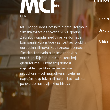
Kino p
MCF MegaCom Hrvatska distributerska je
Uskoro
filmska tvrtka osnovana 2021. godine u
Zagrebu i spada među rijetke domaće
Arhiva
kompanije koja ističe važnost autorskih i
europskih filmova, kao i značaj domaćih
filmskih festivala s kojima redovito
surađuje. Riječ je o distributeru koji
gledateljima u Hrvatskoj donosi
najkvalitetnije filmove nezavisne
produkcije – od nagrađivanih djela na
najvećim svjetskim filmskim festivalima
pa sve do najnovijih kino hitova.