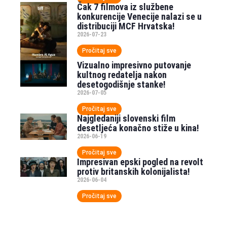
Čak 7 filmova iz službene
konkurencije Venecije nalazi se u
distribuciji MCF Hrvatska!
2026-07-23
Pročitaj sve
Vizualno impresivno putovanje
kultnog redatelja nakon
desetogodišnje stanke!
2026-07-05
Pročitaj sve
Najgledaniji slovenski film
desetljeća konačno stiže u kina!
2026-06-19
Pročitaj sve
Impresivan epski pogled na revolt
protiv britanskih kolonijalista!
2026-06-04
Pročitaj sve