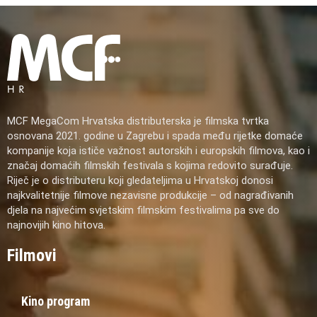
MCF MegaCom Hrvatska distributerska je filmska tvrtka
osnovana 2021. godine u Zagrebu i spada među rijetke domaće
kompanije koja ističe važnost autorskih i europskih filmova, kao i
značaj domaćih filmskih festivala s kojima redovito surađuje.
Riječ je o distributeru koji gledateljima u Hrvatskoj donosi
najkvalitetnije filmove nezavisne produkcije – od nagrađivanih
djela na najvećim svjetskim filmskim festivalima pa sve do
najnovijih kino hitova.
Filmovi
Kino program