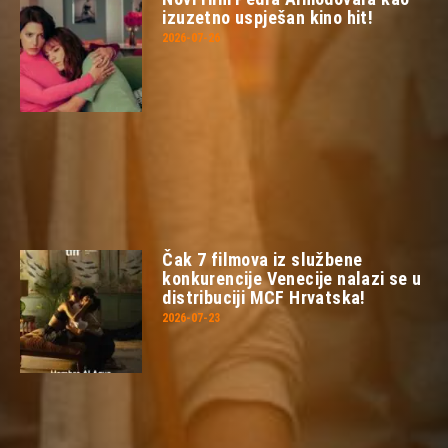
izuzetno uspješan kino hit!
2026-07-26
Čak 7 filmova iz službene
konkurencije Venecije nalazi se u
distribuciji MCF Hrvatska!
2026-07-23