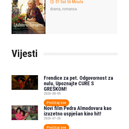
01 Sat 56 Minuta
drama
romansa
,
Vijesti
Frendice za pet. Odgovornost za
nulu. Upoznajte CURE S
GREŠKOM!
2026-08-09
Pročitaj sve
Novi film Pedra Almodovara kao
izuzetno uspješan kino hit!
2026-07-26
Pročitaj sve