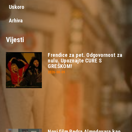
Uskoro
Arhiva
Vijesti
Frendice za pet. Odgovornost za
nulu. Upoznajte CURE S
GREŠKOM!
2026-08-09
Novi film Pedra Almodovara kao