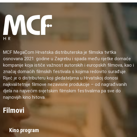
MCF MegaCom Hrvatska distributerska je filmska tvrtka
osnovana 2021. godine u Zagrebu i spada među rijetke domaće
kompanije koja ističe važnost autorskih i europskih filmova, kao i
značaj domaćih filmskih festivala s kojima redovito surađuje.
Riječ je o distributeru koji gledateljima u Hrvatskoj donosi
najkvalitetnije filmove nezavisne produkcije – od nagrađivanih
djela na najvećim svjetskim filmskim festivalima pa sve do
najnovijih kino hitova.
Filmovi
Kino program