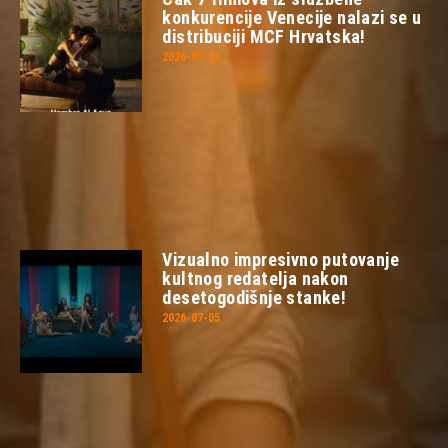
konkurencije Venecije nalazi se u
distribuciji MCF Hrvatska!
2026-07-23
Vizualno impresivno putovanje
kultnog redatelja nakon
desetogodišnje stanke!
2026-07-05