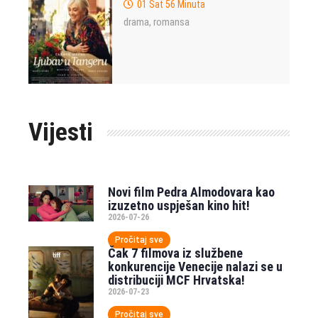
01 Sat 56 Minuta
drama
romansa
,
Vijesti
Novi film Pedra Almodovara kao
izuzetno uspješan kino hit!
2026-07-26
Pročitaj sve
Čak 7 filmova iz službene
konkurencije Venecije nalazi se u
distribuciji MCF Hrvatska!
2026-07-23
Pročitaj sve