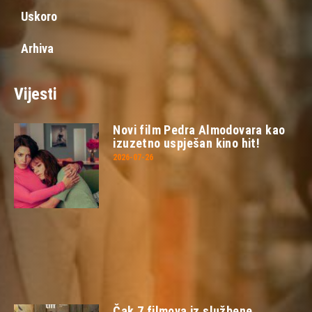
Uskoro
Arhiva
Vijesti
Novi film Pedra Almodovara kao
izuzetno uspješan kino hit!
2026-07-26
Čak 7 filmova iz službene