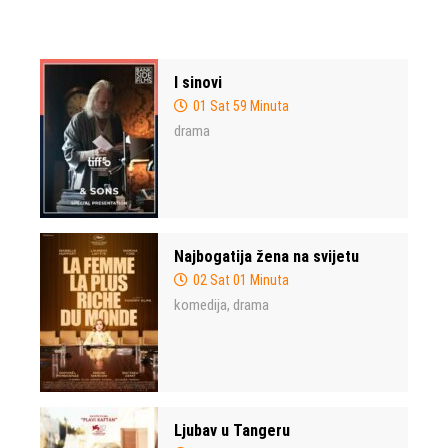
I sinovi
01 Sat 59 Minuta
drama
Najbogatija žena na svijetu
02 Sat 01 Minuta
komedija
drama
,
Ljubav u Tangeru