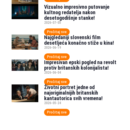
Vizualno impresivno putovanje
kultnog redatelja nakon
desetogodišnje stanke!
2026-07-05
Pročitaj sve
Najgledaniji slovenski film
desetljeća konačno stiže u kina!
2026-06-19
Pročitaj sve
Impresivan epski pogled na revolt
protiv britanskih kolonijalista!
2026-06-04
Pročitaj sve
Životni portret jedne od
najoriginalnijih britanskih
kantautorica svih vremena!
2026-05-24
Pročitaj sve