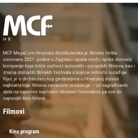
MCF MegaCom Hrvatska distributerska je filmska tvrtka
osnovana 2021. godine u Zagrebu i spada među rijetke domaće
kompanije koja ističe važnost autorskih i europskih filmova, kao i
značaj domaćih filmskih festivala s kojima redovito surađuje.
Riječ je o distributeru koji gledateljima u Hrvatskoj donosi
najkvalitetnije filmove nezavisne produkcije – od nagrađivanih
djela na najvećim svjetskim filmskim festivalima pa sve do
najnovijih kino hitova.
Filmovi
Kino program