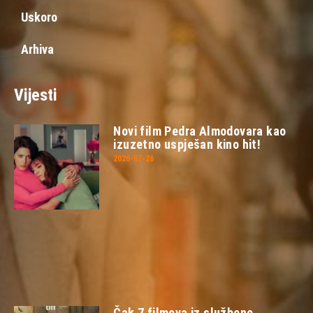
Uskoro
Arhiva
Vijesti
Novi film Pedra Almodovara kao
izuzetno uspješan kino hit!
2026-07-26
Čak 7 filmova iz službene