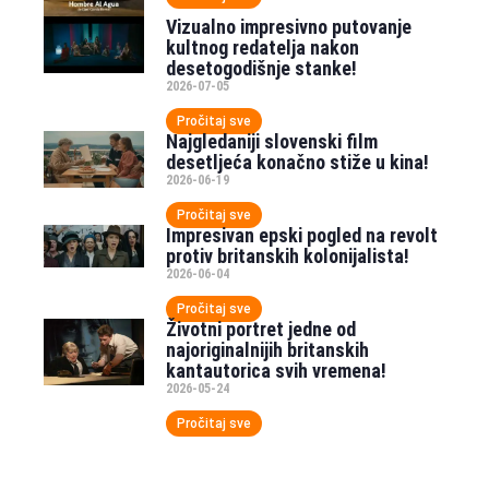
Vizualno impresivno putovanje
kultnog redatelja nakon
desetogodišnje stanke!
2026-07-05
Pročitaj sve
Najgledaniji slovenski film
desetljeća konačno stiže u kina!
2026-06-19
Pročitaj sve
Impresivan epski pogled na revolt
protiv britanskih kolonijalista!
2026-06-04
Pročitaj sve
Životni portret jedne od
najoriginalnijih britanskih
kantautorica svih vremena!
2026-05-24
Pročitaj sve