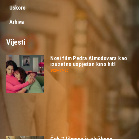
Uskoro
Arhiva
Vijesti
Novi film Pedra Almodovara kao
izuzetno uspješan kino hit!
2026-07-26
Čak 7 filmova iz službene