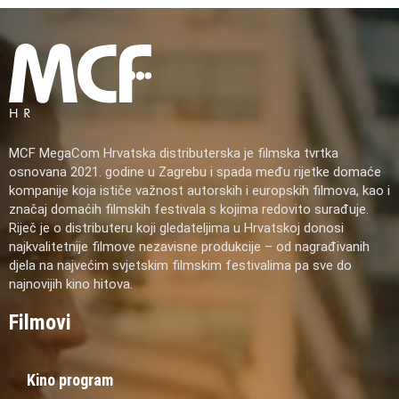
MCF MegaCom Hrvatska distributerska je filmska tvrtka
osnovana 2021. godine u Zagrebu i spada među rijetke domaće
kompanije koja ističe važnost autorskih i europskih filmova, kao i
značaj domaćih filmskih festivala s kojima redovito surađuje.
Riječ je o distributeru koji gledateljima u Hrvatskoj donosi
najkvalitetnije filmove nezavisne produkcije – od nagrađivanih
djela na najvećim svjetskim filmskim festivalima pa sve do
najnovijih kino hitova.
Filmovi
Kino program