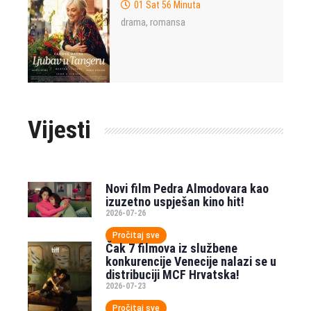
01 Sat 56 Minuta
drama
romansa
,
Vijesti
Novi film Pedra Almodovara kao
izuzetno uspješan kino hit!
2026-07-26
Pročitaj sve
Čak 7 filmova iz službene
konkurencije Venecije nalazi se u
distribuciji MCF Hrvatska!
2026-07-23
Pročitaj sve