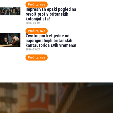
Pročitaj sve
Impresivan epski pogled na
revolt protiv britanskih
kolonijalista!
2026-06-04
Pročitaj sve
Životni portret jedne od
najoriginalnijih britanskih
kantautorica svih vremena!
2026-05-24
Pročitaj sve