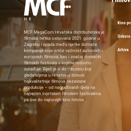
Kino p
MCF MegaCom Hrvatska distributerska je
Uskoro
filmska tvrtka osnovana 2021. godine u
Zagrebu i spada među rijetke domaće
Arhiva
kompanije koja ističe važnost autorskih i
europskih filmova, kao i značaj domaćih
filmskih festivala s kojima redovito
surađuje. Riječ je o distributeru koji
gledateljima u Hrvatskoj donosi
najkvalitetnije filmove nezavisne
produkcije – od nagrađivanih djela na
najvećim svjetskim filmskim festivalima
pa sve do najnovijih kino hitova.