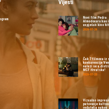
Vijesti
Novi film Pedra
rogram
Almodovara kao 
uspješan kino hit
2026-07-26
Čak 7 filmova iz
konkurencije Ven
nalazi se u distri
MCF Hrvatska!
2026-07-23
Vizualno impresi
putovanje kultn
redatelja nakon