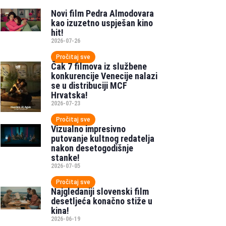
Novi film Pedra Almodovara
kao izuzetno uspješan kino
hit!
2026-07-26
Pročitaj sve
Čak 7 filmova iz službene
konkurencije Venecije nalazi
se u distribuciji MCF
Hrvatska!
2026-07-23
Pročitaj sve
Vizualno impresivno
putovanje kultnog redatelja
nakon desetogodišnje
stanke!
2026-07-05
Pročitaj sve
Najgledaniji slovenski film
desetljeća konačno stiže u
kina!
2026-06-19