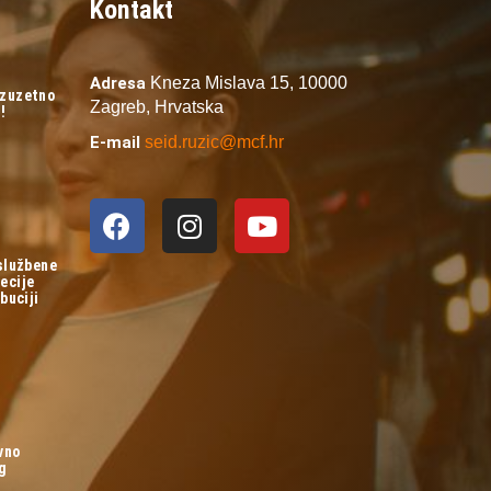
Kontakt
Adresa
Kneza Mislava 15,
10000
izuzetno
Zagreb,
Hrvatska
!
E-mail
seid.ruzic@mcf.hr
 službene
ecije
buciji
vno
og