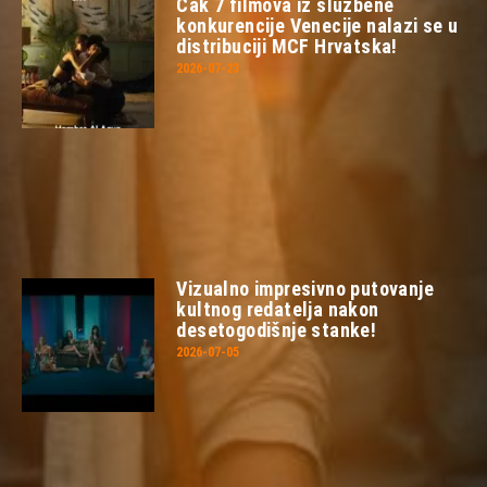
Čak 7 filmova iz službene
konkurencije Venecije nalazi se u
distribuciji MCF Hrvatska!
2026-07-23
Vizualno impresivno putovanje
kultnog redatelja nakon
desetogodišnje stanke!
2026-07-05