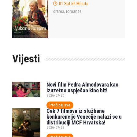
01 Sat 56 Minuta
drama
romansa
,
Vijesti
Novi film Pedra Almodovara kao
izuzetno uspješan kino hit!
2026-07-26
Pročitaj sve
Čak 7 filmova iz službene
konkurencije Venecije nalazi se u
distribuciji MCF Hrvatska!
2026-07-23