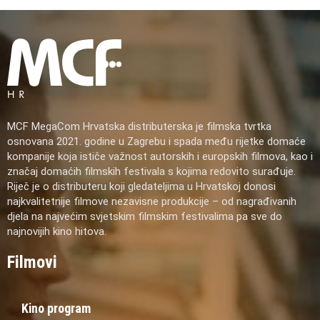
MCF MegaCom Hrvatska distributerska je filmska tvrtka
osnovana 2021. godine u Zagrebu i spada među rijetke domaće
kompanije koja ističe važnost autorskih i europskih filmova, kao i
značaj domaćih filmskih festivala s kojima redovito surađuje.
Riječ je o distributeru koji gledateljima u Hrvatskoj donosi
najkvalitetnije filmove nezavisne produkcije – od nagrađivanih
djela na najvećim svjetskim filmskim festivalima pa sve do
najnovijih kino hitova.
Filmovi
Kino program