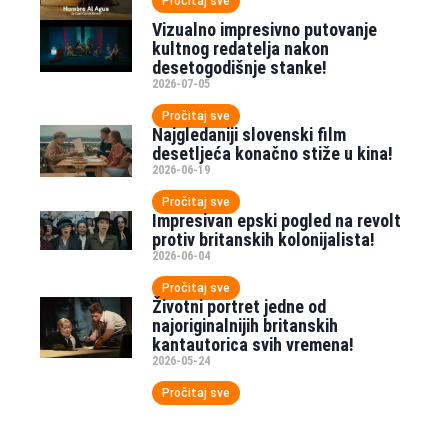
Pročitaj sve
Vizualno impresivno putovanje
kultnog redatelja nakon
desetogodišnje stanke!
2026-07-05
Pročitaj sve
Najgledaniji slovenski film
desetljeća konačno stiže u kina!
2026-06-19
Pročitaj sve
Impresivan epski pogled na revolt
protiv britanskih kolonijalista!
2026-06-04
Pročitaj sve
Životni portret jedne od
najoriginalnijih britanskih
kantautorica svih vremena!
2026-05-24
Pročitaj sve