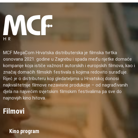
MCF MegaCom Hrvatska distributerska je filmska tvrtka
osnovana 2021. godine u Zagrebu i spada među rijetke domaće
kompanije koja ističe važnost autorskih i europskih filmova, kao i
značaj domaćih filmskih festivala s kojima redovito surađuje.
Riječ je o distributeru koji gledateljima u Hrvatskoj donosi
najkvalitetnije filmove nezavisne produkcije – od nagrađivanih
djela na najvećim svjetskim filmskim festivalima pa sve do
najnovijih kino hitova.
Filmovi
Kino program