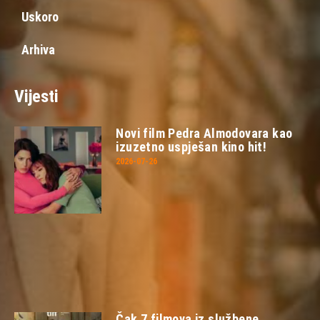
Uskoro
Arhiva
Vijesti
Novi film Pedra Almodovara kao
izuzetno uspješan kino hit!
2026-07-26
Čak 7 filmova iz službene