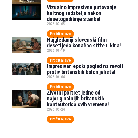
Vizualno impresivno putovanje
kultnog redatelja nakon
desetogodišnje stanke!
2026-07-05
Pročitaj sve
Najgledaniji slovenski film
desetljeća konačno stiže u kina!
2026-06-19
Pročitaj sve
Impresivan epski pogled na revolt
protiv britanskih kolonijalista!
2026-06-04
Pročitaj sve
Životni portret jedne od
najoriginalnijih britanskih
kantautorica svih vremena!
2026-05-24
Pročitaj sve