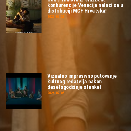
konkurencije Venecije nalazi se u
distribuciji MCF Hrvatska!
2026-07-23
Vizualno impresivno putovanje
kultnog redatelja nakon
desetogodišnje stanke!
2026-07-05