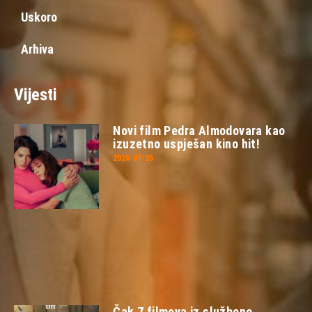
Uskoro
Arhiva
Vijesti
Novi film Pedra Almodovara kao
izuzetno uspješan kino hit!
2026-07-26
Čak 7 filmova iz službene