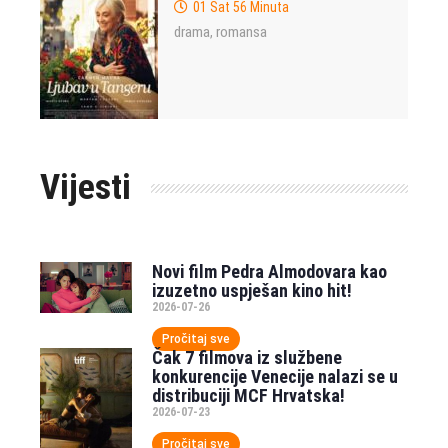
01 Sat 56 Minuta
drama
romansa
,
Vijesti
Novi film Pedra Almodovara kao
izuzetno uspješan kino hit!
2026-07-26
Pročitaj sve
Čak 7 filmova iz službene
konkurencije Venecije nalazi se u
distribuciji MCF Hrvatska!
2026-07-23
Pročitaj sve