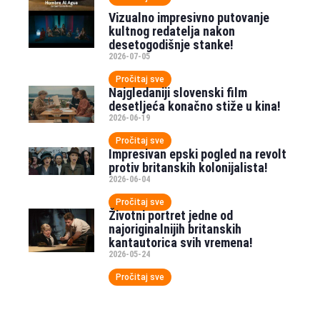
Vizualno impresivno putovanje
kultnog redatelja nakon
desetogodišnje stanke!
2026-07-05
Pročitaj sve
Najgledaniji slovenski film
desetljeća konačno stiže u kina!
2026-06-19
Pročitaj sve
Impresivan epski pogled na revolt
protiv britanskih kolonijalista!
2026-06-04
Pročitaj sve
Životni portret jedne od
najoriginalnijih britanskih
kantautorica svih vremena!
2026-05-24
Pročitaj sve