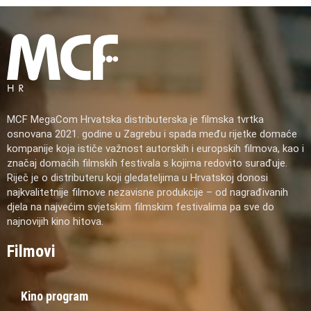
MCF MegaCom Hrvatska distributerska je filmska tvrtka
osnovana 2021. godine u Zagrebu i spada među rijetke domaće
kompanije koja ističe važnost autorskih i europskih filmova, kao i
značaj domaćih filmskih festivala s kojima redovito surađuje.
Riječ je o distributeru koji gledateljima u Hrvatskoj donosi
najkvalitetnije filmove nezavisne produkcije – od nagrađivanih
djela na najvećim svjetskim filmskim festivalima pa sve do
najnovijih kino hitova.
Filmovi
Kino program