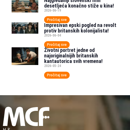
Najgledaniji slovenski film
desetljeća konačno stiže u kina!
2026-06-19
Pročitaj sve
Impresivan epski pogled na revolt
protiv britanskih kolonijalista!
2026-06-04
Pročitaj sve
Životni portret jedne od
najoriginalnijih britanskih
kantautorica svih vremena!
2026-05-24
Pročitaj sve