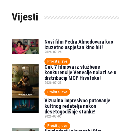
Vijesti
Novi film Pedra Almodovara kao
izuzetno uspješan kino hit!
2026-07-26
Pročitaj sve
Čak 7 filmova iz službene
konkurencije Venecije nalazi se u
distribuciji MCF Hrvatska!
2026-07-23
Pročitaj sve
Vizualno impresivno putovanje
kultnog redatelja nakon
desetogodišnje stanke!
2026-07-05
Pročitaj sve