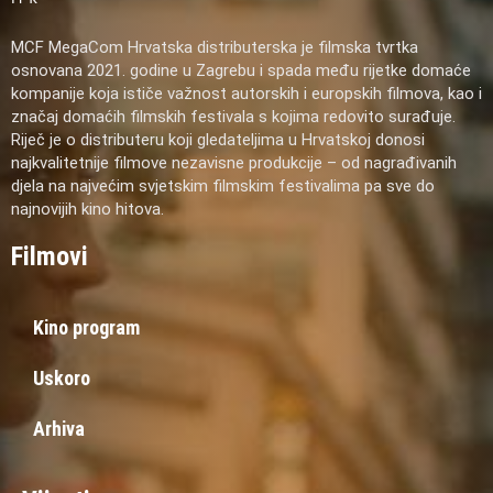
MCF MegaCom Hrvatska distributerska je filmska tvrtka
osnovana 2021. godine u Zagrebu i spada među rijetke domaće
kompanije koja ističe važnost autorskih i europskih filmova, kao i
značaj domaćih filmskih festivala s kojima redovito surađuje.
Riječ je o distributeru koji gledateljima u Hrvatskoj donosi
najkvalitetnije filmove nezavisne produkcije – od nagrađivanih
djela na najvećim svjetskim filmskim festivalima pa sve do
najnovijih kino hitova.
Filmovi
Kino program
Uskoro
Arhiva