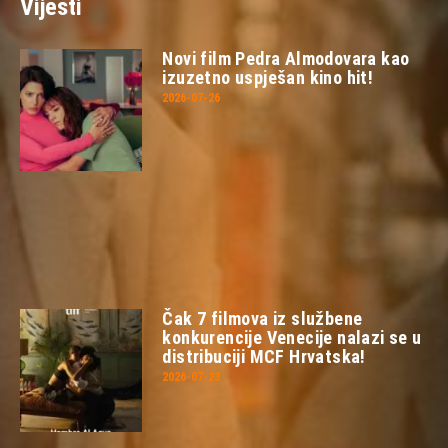
Vijesti
Novi film Pedra Almodovara kao
izuzetno uspješan kino hit!
2026-07-26
Čak 7 filmova iz službene
konkurencije Venecije nalazi se u
distribuciji MCF Hrvatska!
2026-07-23