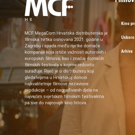
Kino p
MCF MegaCom Hrvatska distributerska je
Uskoro
filmska tvrtka osnovana 2021. godine u
Zagrebu i spada među rijetke domaće
Arhiva
kompanije koja ističe važnost autorskih i
europskih filmova, kao i značaj domaćih
filmskih festivala s kojima redovito
surađuje. Riječ je o distributeru koji
gledateljima u Hrvatskoj donosi
najkvalitetnije filmove nezavisne
produkcije – od nagrađivanih djela na
najvećim svjetskim filmskim festivalima
pa sve do najnovijih kino hitova.