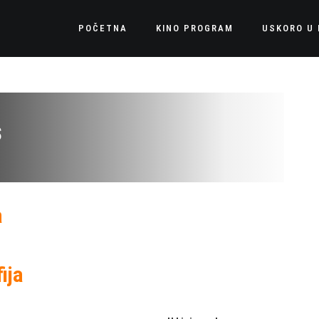
POČETNA
KINO PROGRAM
USKORO U 
S
a
ija