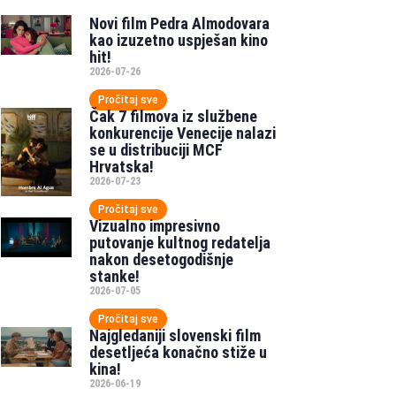
Novi film Pedra Almodovara
kao izuzetno uspješan kino
hit!
2026-07-26
Pročitaj sve
Čak 7 filmova iz službene
konkurencije Venecije nalazi
se u distribuciji MCF
Hrvatska!
2026-07-23
Pročitaj sve
Vizualno impresivno
putovanje kultnog redatelja
nakon desetogodišnje
stanke!
2026-07-05
Pročitaj sve
Najgledaniji slovenski film
desetljeća konačno stiže u
kina!
2026-06-19