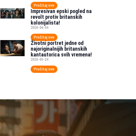
Pročitaj sve
Impresivan epski pogled na
revolt protiv britanskih
kolonijalista!
2026-06-04
Pročitaj sve
Životni portret jedne od
najoriginalnijih britanskih
kantautorica svih vremena!
2026-05-24
Pročitaj sve