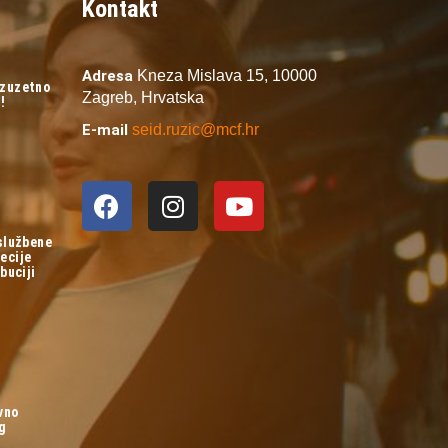
Kontakt
Adresa
Kneza Mislava 15,
10000
izuzetno
Zagreb,
Hrvatska
!
E-mail
seid.ruzic@mcf.hr
 službene
ecije
buciji
vno
og