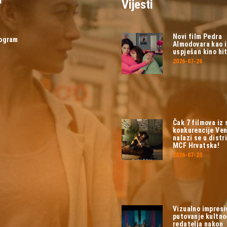
Vijesti
Novi film Pedra
rogram
Almodovara kao 
uspješan kino hit
2026-07-26
Čak 7 filmova iz
konkurencije Ven
nalazi se u distri
MCF Hrvatska!
2026-07-23
Vizualno impresi
putovanje kultn
redatelja nakon