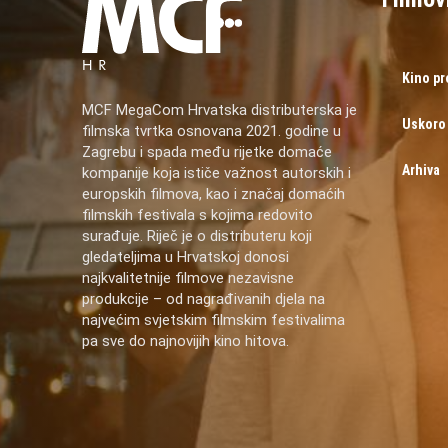
Kino p
MCF MegaCom Hrvatska distributerska je
Uskoro
filmska tvrtka osnovana 2021. godine u
Zagrebu i spada među rijetke domaće
Arhiva
kompanije koja ističe važnost autorskih i
europskih filmova, kao i značaj domaćih
filmskih festivala s kojima redovito
surađuje. Riječ je o distributeru koji
gledateljima u Hrvatskoj donosi
najkvalitetnije filmove nezavisne
produkcije – od nagrađivanih djela na
najvećim svjetskim filmskim festivalima
pa sve do najnovijih kino hitova.