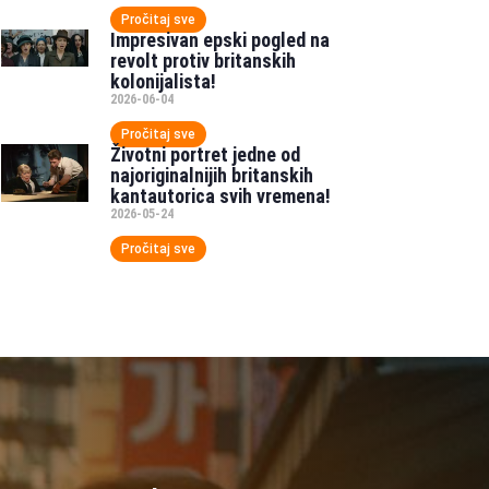
Pročitaj sve
Impresivan epski pogled na
revolt protiv britanskih
kolonijalista!
2026-06-04
Pročitaj sve
Životni portret jedne od
najoriginalnijih britanskih
kantautorica svih vremena!
2026-05-24
Pročitaj sve