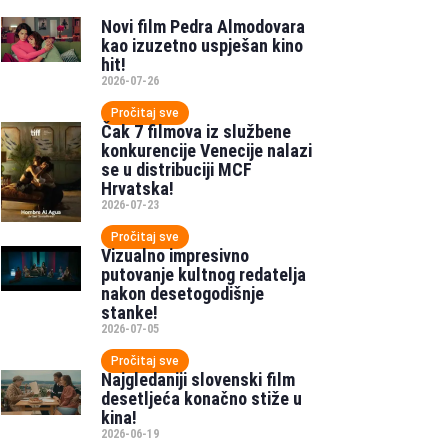
Novi film Pedra Almodovara
kao izuzetno uspješan kino
hit!
2026-07-26
Pročitaj sve
Čak 7 filmova iz službene
konkurencije Venecije nalazi
se u distribuciji MCF
Hrvatska!
2026-07-23
Pročitaj sve
Vizualno impresivno
putovanje kultnog redatelja
nakon desetogodišnje
stanke!
2026-07-05
Pročitaj sve
Najgledaniji slovenski film
desetljeća konačno stiže u
kina!
2026-06-19