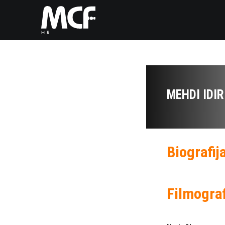
MEHDI IDIR
Biografij
Filmograf