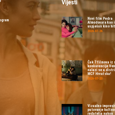
Vijesti
Novi film Pedra
rogram
Almodovara kao 
uspješan kino hit
2026-07-26
Čak 7 filmova iz
konkurencije Ven
nalazi se u distri
MCF Hrvatska!
2026-07-23
Vizualno impresi
putovanje kultn
redatelja nakon