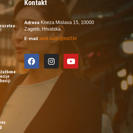
Kontakt
Adresa
Kneza Mislava 15,
10000
izuzetno
Zagreb,
Hrvatska
!
E-mail
seid.ruzic@mcf.hr
 službene
ecije
buciji
vno
og