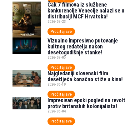
Čak 7 filmova iz službene
konkurencije Venecije nalazi se u
distribuciji MCF Hrvatska!
2026-07-23
Pročitaj sve
Vizualno impresivno putovanje
kultnog redatelja nakon
desetogodišnje stanke!
2026-07-05
Pročitaj sve
Najgledaniji slovenski film
desetljeća konačno stiže u kina!
2026-06-19
Pročitaj sve
Impresivan epski pogled na revolt
protiv britanskih kolonijalista!
2026-06-04
Pročitaj sve