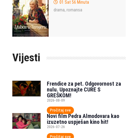
01 Sat 56 Minuta
drama
romansa
,
Vijesti
Frendice za pet. Odgovornost za
nulu. Upoznajte CURE S
GREŠKOM!
2026-08-09
Pročitaj sve
Novi film Pedra Almodovara kao
izuzetno uspješan kino hit!
2026-07-26
Pročitaj sve