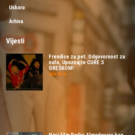
Uskoro
Arhiva
Vijesti
Frendice za pet. Odgovornost za
nulu. Upoznajte CURE S
GREŠKOM!
2026-08-09
Novi film Pedra Almodovara kao