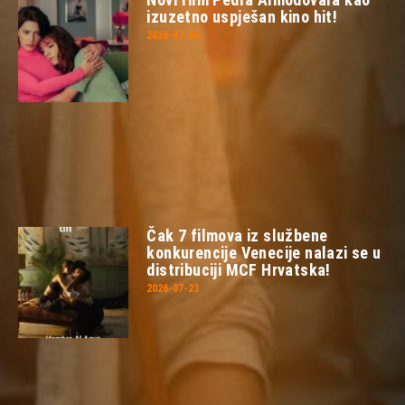
izuzetno uspješan kino hit!
2026-07-26
Čak 7 filmova iz službene
konkurencije Venecije nalazi se u
distribuciji MCF Hrvatska!
2026-07-23