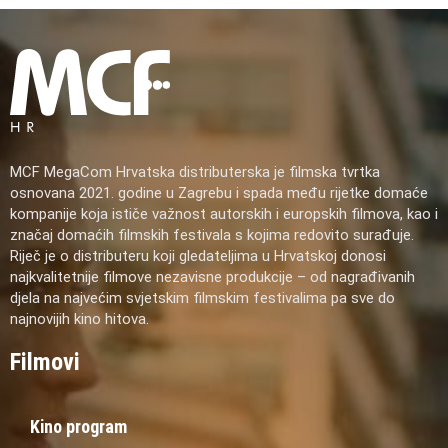
MCF MegaCom Hrvatska distributerska je filmska tvrtka
osnovana 2021. godine u Zagrebu i spada među rijetke domaće
kompanije koja ističe važnost autorskih i europskih filmova, kao i
značaj domaćih filmskih festivala s kojima redovito surađuje.
Riječ je o distributeru koji gledateljima u Hrvatskoj donosi
najkvalitetnije filmove nezavisne produkcije – od nagrađivanih
djela na najvećim svjetskim filmskim festivalima pa sve do
najnovijih kino hitova.
Filmovi
Kino program