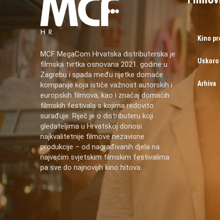
Kino p
MCF MegaCom Hrvatska distributerska je
Uskoro
filmska tvrtka osnovana 2021. godine u
Zagrebu i spada među rijetke domaće
Arhiva
kompanije koja ističe važnost autorskih i
europskih filmova, kao i značaj domaćih
filmskih festivala s kojima redovito
surađuje. Riječ je o distributeru koji
gledateljima u Hrvatskoj donosi
najkvalitetnije filmove nezavisne
produkcije – od nagrađivanih djela na
najvećim svjetskim filmskim festivalima
pa sve do najnovijih kino hitova.