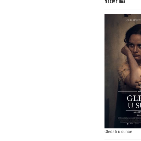
Naziv filma
Gledati u sunce