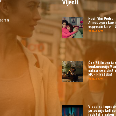
Vijesti
Novi film Pedra
rogram
Almodovara kao 
uspješan kino hit
2026-07-26
Čak 7 filmova iz
konkurencije Ven
nalazi se u distri
MCF Hrvatska!
2026-07-23
Vizualno impresi
putovanje kultn
redatelja nakon