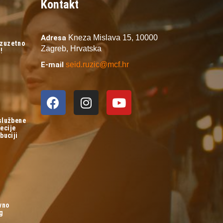
Kontakt
Adresa
Kneza Mislava 15,
10000
izuzetno
Zagreb,
Hrvatska
!
E-mail
seid.ruzic@mcf.hr
 službene
ecije
buciji
vno
og