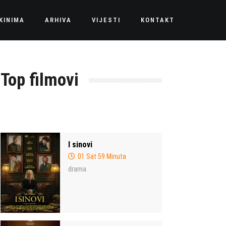
KINIMA
ARHIVA
VIJESTI
KONTAKT
Top filmovi
I sinovi
01 Sat 59 Minuta
drama