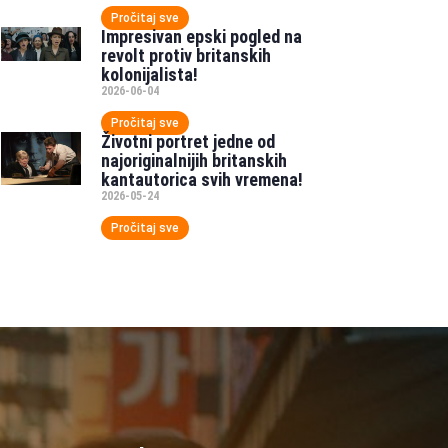
Pročitaj sve
Impresivan epski pogled na
revolt protiv britanskih
kolonijalista!
2026-06-04
Pročitaj sve
Životni portret jedne od
najoriginalnijih britanskih
kantautorica svih vremena!
2026-05-24
Pročitaj sve