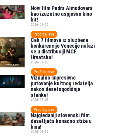
Novi film Pedra Almodovara
kao izuzetno uspješan kino
hit!
2026-07-26
Pročitaj sve
Čak 7 filmova iz službene
konkurencije Venecije nalazi
se u distribuciji MCF
Hrvatska!
2026-07-23
Pročitaj sve
Vizualno impresivno
putovanje kultnog redatelja
nakon desetogodišnje
stanke!
2026-07-05
Pročitaj sve
Najgledaniji slovenski film
desetljeća konačno stiže u
kina!
2026-06-19