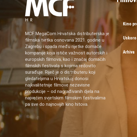
Kino p
MCF MegaCom Hrvatska distributerska je
Uskoro
filmska tvrtka osnovana 2021. godine u
Zagrebu i spada među rijetke domaće
Arhiva
kompanije koja ističe važnost autorskih i
europskih filmova, kao i značaj domaćih
filmskih festivala s kojima redovito
surađuje. Riječ je o distributeru koji
gledateljima u Hrvatskoj donosi
najkvalitetnije filmove nezavisne
produkcije – od nagrađivanih djela na
najvećim svjetskim filmskim festivalima
pa sve do najnovijih kino hitova.