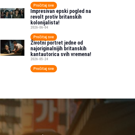
Pročitaj sve
Impresivan epski pogled na
revolt protiv britanskih
kolonijalista!
2026-06-04
Pročitaj sve
Životni portret jedne od
najoriginalnijih britanskih
kantautorica svih vremena!
2026-05-24
Pročitaj sve