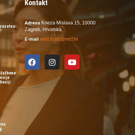
Kontakt
Adresa
Kneza Mislava 15,
10000
izuzetno
Zagreb,
Hrvatska
!
E-mail
seid.ruzic@mcf.hr
 službene
ecije
buciji
vno
og