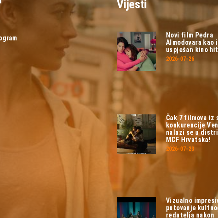
Vijesti
Novi film Pedra
rogram
Almodovara kao 
uspješan kino hit
2026-07-26
Čak 7 filmova iz
konkurencije Ven
nalazi se u distri
MCF Hrvatska!
2026-07-23
Vizualno impresi
putovanje kultn
redatelja nakon