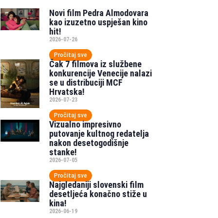
Novi film Pedra Almodovara
kao izuzetno uspješan kino
hit!
2026-07-26
Pročitaj sve
Čak 7 filmova iz službene
konkurencije Venecije nalazi
se u distribuciji MCF
Hrvatska!
2026-07-23
Pročitaj sve
Vizualno impresivno
putovanje kultnog redatelja
nakon desetogodišnje
stanke!
2026-07-05
Pročitaj sve
Najgledaniji slovenski film
desetljeća konačno stiže u
kina!
2026-06-19