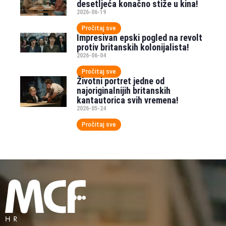
desetljeća konačno stiže u kina!
2026-06-19
Pročitaj sve
Impresivan epski pogled na revolt
protiv britanskih kolonijalista!
2026-06-04
Pročitaj sve
Životni portret jedne od
najoriginalnijih britanskih
kantautorica svih vremena!
2026-05-24
Pročitaj sve