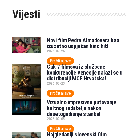
Vijesti
Novi film Pedra Almodovara kao
izuzetno uspješan kino hit!
2026-07-26
Pročitaj sve
Čak 7 filmova iz službene
konkurencije Venecije nalazi se u
distribuciji MCF Hrvatska!
2026-07-23
Pročitaj sve
Vizualno impresivno putovanje
kultnog redatelja nakon
desetogodišnje stanke!
2026-07-05
Pročitaj sve
Najgledaniji slovenski film