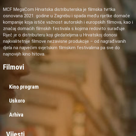
MCF MegaCom Hrvatska distributerska je filmska tvrtka
osnovana 2021. godine u Zagrebu i spada među rijetke domaće
kompanije koja ističe važnost autorskih i europskih filmova, kao i
značaj domaćih filmskih festivala s kojima redovito surađuje.
Riječ je o distributeru koji gledateljima u Hrvatskoj donosi
najkvalitetnije filmove nezavisne produkcije – od nagrađivanih
djela na najvećim svjetskim filmskim festivalima pa sve do
najnovijih kino hitova.
Filmovi
Kino program
Uskoro
Arhiva
Vijesti