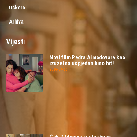
Uskoro
Arhiva
Vijesti
Novi film Pedra Almodovara kao
izuzetno uspješan kino hit!
2026-07-26
Čak 7 filmova iz službene