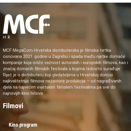
MCF MegaCom Hrvatska distributerska je filmska tvrtka
osnovana 2021. godine u Zagrebu i spada među rijetke domaće
kompanije koja ističe važnost autorskih i europskih filmova, kao i
značaj domaćih filmskih festivala s kojima redovito surađuje.
Riječ je o distributeru koji gledateljima u Hrvatskoj donosi
najkvalitetnije filmove nezavisne produkcije – od nagrađivanih
djela na najvećim svjetskim filmskim festivalima pa sve do
najnovijih kino hitova.
Filmovi
Kino program