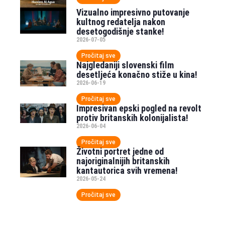
Vizualno impresivno putovanje
kultnog redatelja nakon
desetogodišnje stanke!
2026-07-05
Pročitaj sve
Najgledaniji slovenski film
desetljeća konačno stiže u kina!
2026-06-19
Pročitaj sve
Impresivan epski pogled na revolt
protiv britanskih kolonijalista!
2026-06-04
Pročitaj sve
Životni portret jedne od
najoriginalnijih britanskih
kantautorica svih vremena!
2026-05-24
Pročitaj sve