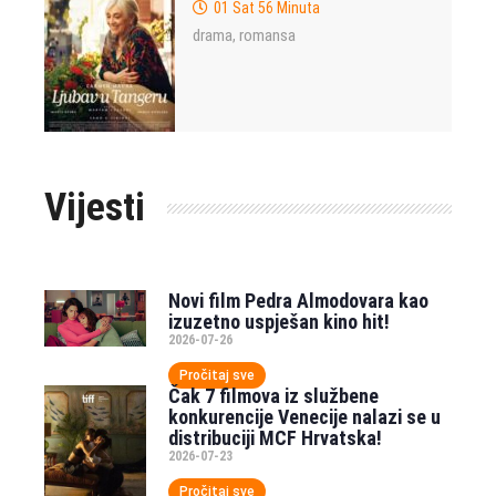
01 Sat 56 Minuta
drama
romansa
,
Vijesti
Novi film Pedra Almodovara kao
izuzetno uspješan kino hit!
2026-07-26
Pročitaj sve
Čak 7 filmova iz službene
konkurencije Venecije nalazi se u
distribuciji MCF Hrvatska!
2026-07-23
Pročitaj sve