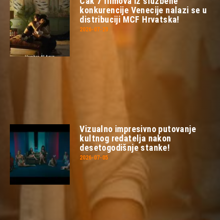
Čak 7 filmova iz službene
konkurencije Venecije nalazi se u
distribuciji MCF Hrvatska!
2026-07-23
Vizualno impresivno putovanje
kultnog redatelja nakon
desetogodišnje stanke!
2026-07-05