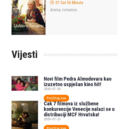
01 Sat 56 Minuta
drama
romansa
,
Vijesti
Novi film Pedra Almodovara kao
izuzetno uspješan kino hit!
2026-07-26
Pročitaj sve
Čak 7 filmova iz službene
konkurencije Venecije nalazi se u
distribuciji MCF Hrvatska!
2026-07-23
Pročitaj sve