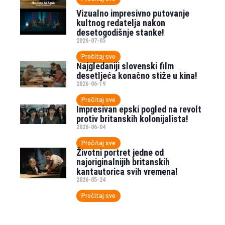
Vizualno impresivno putovanje
kultnog redatelja nakon
desetogodišnje stanke!
2026-07-05
Pročitaj sve
Najgledaniji slovenski film
desetljeća konačno stiže u kina!
2026-06-19
Pročitaj sve
Impresivan epski pogled na revolt
protiv britanskih kolonijalista!
2026-06-04
Pročitaj sve
Životni portret jedne od
najoriginalnijih britanskih
kantautorica svih vremena!
2026-05-24
Pročitaj sve