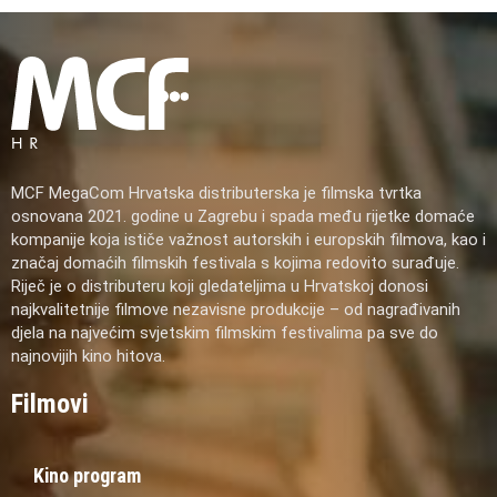
MCF MegaCom Hrvatska distributerska je filmska tvrtka
osnovana 2021. godine u Zagrebu i spada među rijetke domaće
kompanije koja ističe važnost autorskih i europskih filmova, kao i
značaj domaćih filmskih festivala s kojima redovito surađuje.
Riječ je o distributeru koji gledateljima u Hrvatskoj donosi
najkvalitetnije filmove nezavisne produkcije – od nagrađivanih
djela na najvećim svjetskim filmskim festivalima pa sve do
najnovijih kino hitova.
Filmovi
Kino program