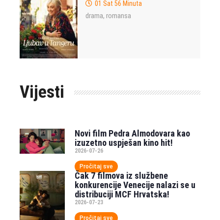
01 Sat 56 Minuta
drama
romansa
,
Vijesti
Novi film Pedra Almodovara kao
izuzetno uspješan kino hit!
2026-07-26
Pročitaj sve
Čak 7 filmova iz službene
konkurencije Venecije nalazi se u
distribuciji MCF Hrvatska!
2026-07-23
Pročitaj sve