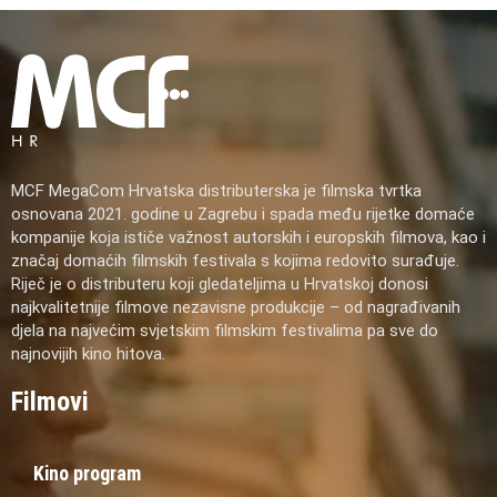
MCF MegaCom Hrvatska distributerska je filmska tvrtka
osnovana 2021. godine u Zagrebu i spada među rijetke domaće
kompanije koja ističe važnost autorskih i europskih filmova, kao i
značaj domaćih filmskih festivala s kojima redovito surađuje.
Riječ je o distributeru koji gledateljima u Hrvatskoj donosi
najkvalitetnije filmove nezavisne produkcije – od nagrađivanih
djela na najvećim svjetskim filmskim festivalima pa sve do
najnovijih kino hitova.
Filmovi
Kino program