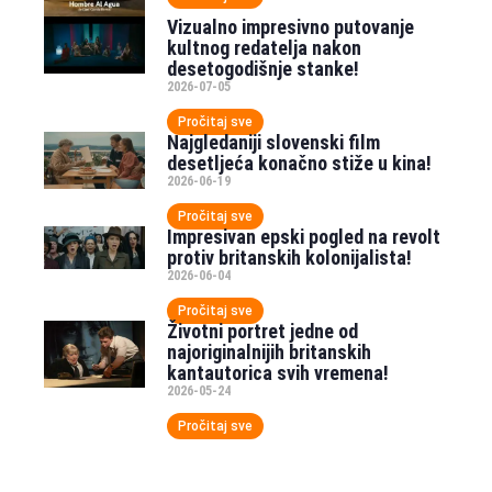
Vizualno impresivno putovanje
kultnog redatelja nakon
desetogodišnje stanke!
2026-07-05
Pročitaj sve
Najgledaniji slovenski film
desetljeća konačno stiže u kina!
2026-06-19
Pročitaj sve
Impresivan epski pogled na revolt
protiv britanskih kolonijalista!
2026-06-04
Pročitaj sve
Životni portret jedne od
najoriginalnijih britanskih
kantautorica svih vremena!
2026-05-24
Pročitaj sve