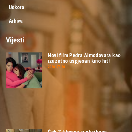
Uskoro
Arhiva
Vijesti
Novi film Pedra Almodovara kao
izuzetno uspješan kino hit!
2026-07-26
Čak 7 filmova iz službene