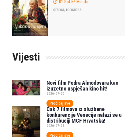
01 Sat 56 Minuta
drama
romansa
,
Vijesti
Novi film Pedra Almodovara kao
izuzetno uspješan kino hit!
2026-07-26
Pročitaj sve
Čak 7 filmova iz službene
konkurencije Venecije nalazi se u
distribuciji MCF Hrvatska!
2026-07-23
Pročitaj sve