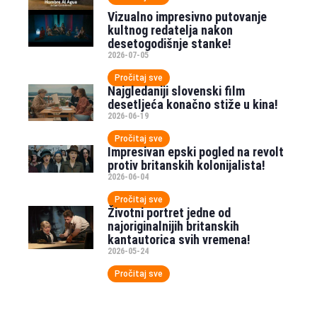
Vizualno impresivno putovanje
kultnog redatelja nakon
desetogodišnje stanke!
2026-07-05
Pročitaj sve
Najgledaniji slovenski film
desetljeća konačno stiže u kina!
2026-06-19
Pročitaj sve
Impresivan epski pogled na revolt
protiv britanskih kolonijalista!
2026-06-04
Pročitaj sve
Životni portret jedne od
najoriginalnijih britanskih
kantautorica svih vremena!
2026-05-24
Pročitaj sve