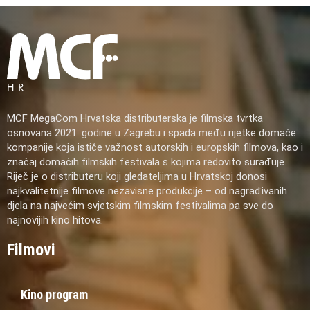
MCF MegaCom Hrvatska distributerska je filmska tvrtka
osnovana 2021. godine u Zagrebu i spada među rijetke domaće
kompanije koja ističe važnost autorskih i europskih filmova, kao i
značaj domaćih filmskih festivala s kojima redovito surađuje.
Riječ je o distributeru koji gledateljima u Hrvatskoj donosi
najkvalitetnije filmove nezavisne produkcije – od nagrađivanih
djela na najvećim svjetskim filmskim festivalima pa sve do
najnovijih kino hitova.
Filmovi
Kino program