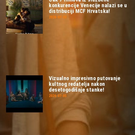
konkurencije Venecije nalazi se u
distribuciji MCF Hrvatska!
2026-07-23
Vizualno impresivno putovanje
kultnog redatelja nakon
desetogodišnje stanke!
2026-07-05