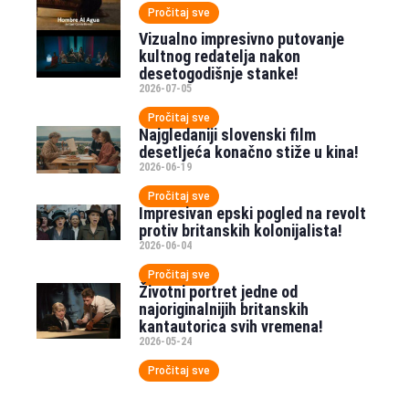
Pročitaj sve
Vizualno impresivno putovanje
kultnog redatelja nakon
desetogodišnje stanke!
2026-07-05
Pročitaj sve
Najgledaniji slovenski film
desetljeća konačno stiže u kina!
2026-06-19
Pročitaj sve
Impresivan epski pogled na revolt
protiv britanskih kolonijalista!
2026-06-04
Pročitaj sve
Životni portret jedne od
najoriginalnijih britanskih
kantautorica svih vremena!
2026-05-24
Pročitaj sve