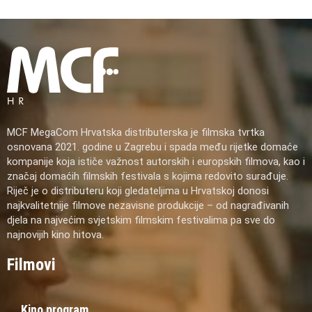
MCF MegaCom Hrvatska distributerska je filmska tvrtka
osnovana 2021. godine u Zagrebu i spada među rijetke domaće
kompanije koja ističe važnost autorskih i europskih filmova, kao i
značaj domaćih filmskih festivala s kojima redovito surađuje.
Riječ je o distributeru koji gledateljima u Hrvatskoj donosi
najkvalitetnije filmove nezavisne produkcije – od nagrađivanih
djela na najvećim svjetskim filmskim festivalima pa sve do
najnovijih kino hitova.
Filmovi
Kino program