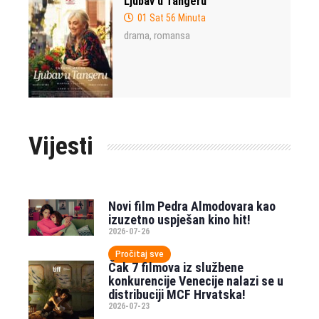
Ljubav u Tangeru
01 Sat 56 Minuta
drama
romansa
,
Vijesti
Novi film Pedra Almodovara kao
izuzetno uspješan kino hit!
2026-07-26
Pročitaj sve
Čak 7 filmova iz službene
konkurencije Venecije nalazi se u
distribuciji MCF Hrvatska!
2026-07-23