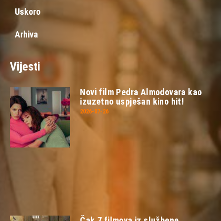
Uskoro
Arhiva
Vijesti
Novi film Pedra Almodovara kao
izuzetno uspješan kino hit!
2026-07-26
Čak 7 filmova iz službene