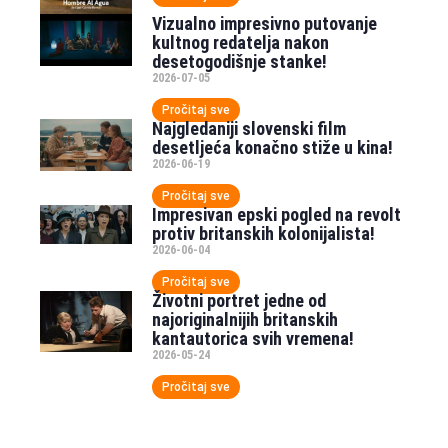
Vizualno impresivno putovanje
kultnog redatelja nakon
desetogodišnje stanke!
2026-07-05
Pročitaj sve
Najgledaniji slovenski film
desetljeća konačno stiže u kina!
2026-06-19
Pročitaj sve
Impresivan epski pogled na revolt
protiv britanskih kolonijalista!
2026-06-04
Pročitaj sve
Životni portret jedne od
najoriginalnijih britanskih
kantautorica svih vremena!
2026-05-24
Pročitaj sve