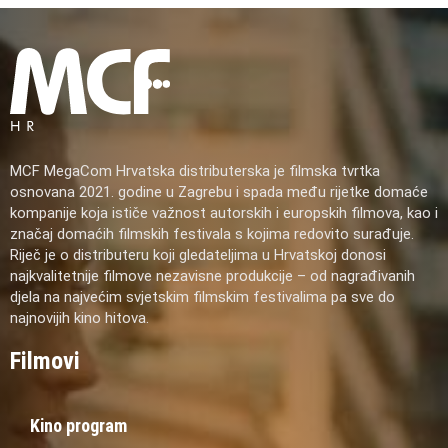
MCF MegaCom Hrvatska distributerska je filmska tvrtka
osnovana 2021. godine u Zagrebu i spada među rijetke domaće
kompanije koja ističe važnost autorskih i europskih filmova, kao i
značaj domaćih filmskih festivala s kojima redovito surađuje.
Riječ je o distributeru koji gledateljima u Hrvatskoj donosi
najkvalitetnije filmove nezavisne produkcije – od nagrađivanih
djela na najvećim svjetskim filmskim festivalima pa sve do
najnovijih kino hitova.
Filmovi
Kino program