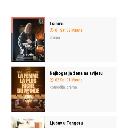
I sinovi
01 Sat 59 Minuta
drama
Najbogatija žena na svijetu
02 Sat 01 Minuta
komedija
drama
,
Ljubav u Tangeru