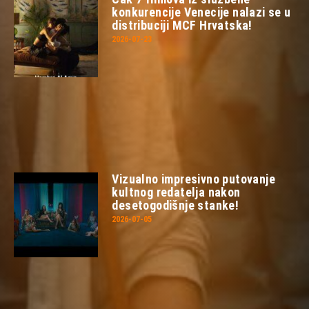
konkurencije Venecije nalazi se u
distribuciji MCF Hrvatska!
2026-07-23
Vizualno impresivno putovanje
kultnog redatelja nakon
desetogodišnje stanke!
2026-07-05