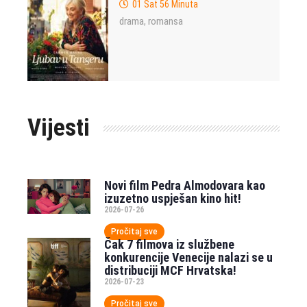
01 Sat 56 Minuta
drama
romansa
,
Vijesti
Novi film Pedra Almodovara kao
izuzetno uspješan kino hit!
2026-07-26
Pročitaj sve
Čak 7 filmova iz službene
konkurencije Venecije nalazi se u
distribuciji MCF Hrvatska!
2026-07-23
Pročitaj sve