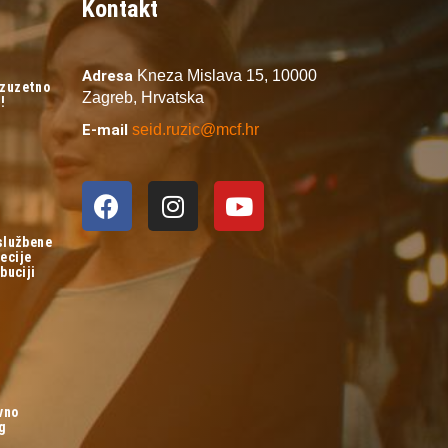
Kontakt
Adresa
Kneza Mislava 15,
10000
izuzetno
Zagreb,
Hrvatska
!
E-mail
seid.ruzic@mcf.hr
 službene
ecije
buciji
vno
og