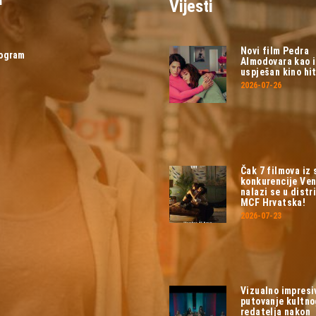
Vijesti
Novi film Pedra
rogram
Almodovara kao 
uspješan kino hit
2026-07-26
Čak 7 filmova iz
konkurencije Ven
nalazi se u distri
MCF Hrvatska!
2026-07-23
Vizualno impresi
putovanje kultn
redatelja nakon