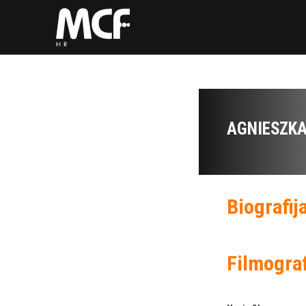
AGNIESZK
Biografij
Filmograf