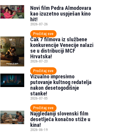
Novi film Pedra Almodovara
kao izuzetno uspješan kino
hit!
2026-07-26
Pročitaj sve
Čak 7 filmova iz službene
konkurencije Venecije nalazi
se u distribuciji MCF
Hrvatska!
2026-07-23
Pročitaj sve
Vizualno impresivno
putovanje kultnog redatelja
nakon desetogodišnje
stanke!
2026-07-05
Pročitaj sve
Najgledaniji slovenski film
desetljeća konačno stiže u
kina!
2026-06-19