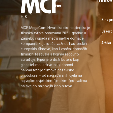
Kino p
MCF MegaCom Hrvatska distributerska je
Uskoro
filmska tvrtka osnovana 2021. godine u
Zagrebu i spada među rijetke domaće
Arhiva
kompanije koja ističe važnost autorskih i
europskih filmova, kao i značaj domaćih
filmskih festivala s kojima redovito
surađuje. Riječ je o distributeru koji
gledateljima u Hrvatskoj donosi
najkvalitetnije filmove nezavisne
produkcije – od nagrađivanih djela na
najvećim svjetskim filmskim festivalima
pa sve do najnovijih kino hitova.