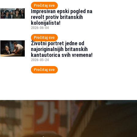
Pročitaj sve
Impresivan epski pogled na
revolt protiv britanskih
kolonijalista!
2026-06-04
Pročitaj sve
Životni portret jedne od
najoriginalnijih britanskih
kantautorica svih vremena!
2026-05-24
Pročitaj sve