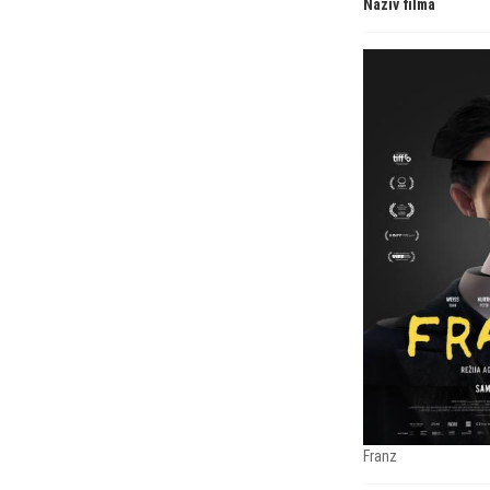
Naziv filma
Franz