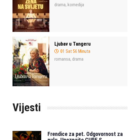
drama
komedija
,
Ljubav u Tangeru
01 Sat 56 Minuta
romansa
drama
,
Vijesti
Frendice za pet. Odgovornost za
nulu. Upoznajte CURE S