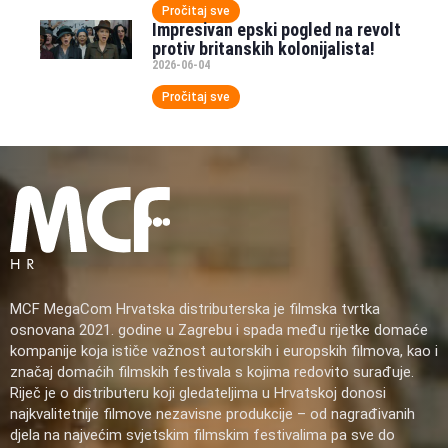
Pročitaj sve
Impresivan epski pogled na revolt
protiv britanskih kolonijalista!
2026-06-04
Pročitaj sve
MCF MegaCom Hrvatska distributerska je filmska tvrtka
osnovana 2021. godine u Zagrebu i spada među rijetke domaće
kompanije koja ističe važnost autorskih i europskih filmova, kao i
značaj domaćih filmskih festivala s kojima redovito surađuje.
Riječ je o distributeru koji gledateljima u Hrvatskoj donosi
najkvalitetnije filmove nezavisne produkcije – od nagrađivanih
djela na najvećim svjetskim filmskim festivalima pa sve do