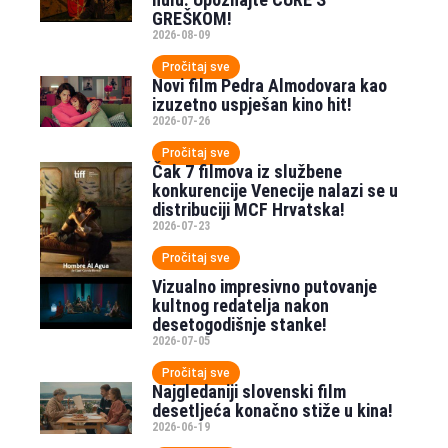
GREŠKOM!
2026-08-09
Pročitaj sve
Novi film Pedra Almodovara kao
izuzetno uspješan kino hit!
2026-07-26
Pročitaj sve
Čak 7 filmova iz službene
konkurencije Venecije nalazi se u
distribuciji MCF Hrvatska!
2026-07-23
Pročitaj sve
Vizualno impresivno putovanje
kultnog redatelja nakon
desetogodišnje stanke!
2026-07-05
Pročitaj sve
Najgledaniji slovenski film
desetljeća konačno stiže u kina!
2026-06-19