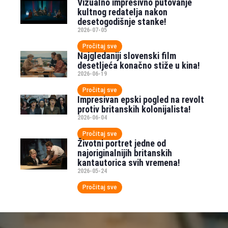
Vizualno impresivno putovanje
kultnog redatelja nakon
desetogodišnje stanke!
2026-07-05
Pročitaj sve
Najgledaniji slovenski film
desetljeća konačno stiže u kina!
2026-06-19
Pročitaj sve
Impresivan epski pogled na revolt
protiv britanskih kolonijalista!
2026-06-04
Pročitaj sve
Životni portret jedne od
najoriginalnijih britanskih
kantautorica svih vremena!
2026-05-24
Pročitaj sve