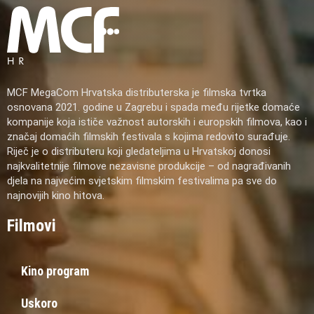
MCF MegaCom Hrvatska distributerska je filmska tvrtka
osnovana 2021. godine u Zagrebu i spada među rijetke domaće
kompanije koja ističe važnost autorskih i europskih filmova, kao i
značaj domaćih filmskih festivala s kojima redovito surađuje.
Riječ je o distributeru koji gledateljima u Hrvatskoj donosi
najkvalitetnije filmove nezavisne produkcije – od nagrađivanih
djela na najvećim svjetskim filmskim festivalima pa sve do
najnovijih kino hitova.
Filmovi
Kino program
Uskoro