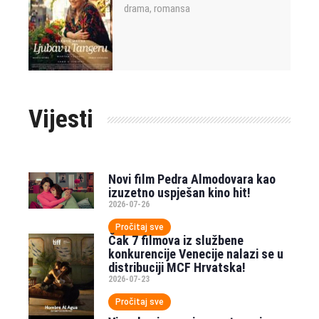
drama
romansa
,
Vijesti
Novi film Pedra Almodovara kao
izuzetno uspješan kino hit!
2026-07-26
Pročitaj sve
Čak 7 filmova iz službene
konkurencije Venecije nalazi se u
distribuciji MCF Hrvatska!
2026-07-23
Pročitaj sve