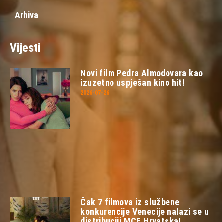
Arhiva
Vijesti
Novi film Pedra Almodovara kao
izuzetno uspješan kino hit!
2026-07-26
Čak 7 filmova iz službene
konkurencije Venecije nalazi se u
distribuciji MCF Hrvatska!