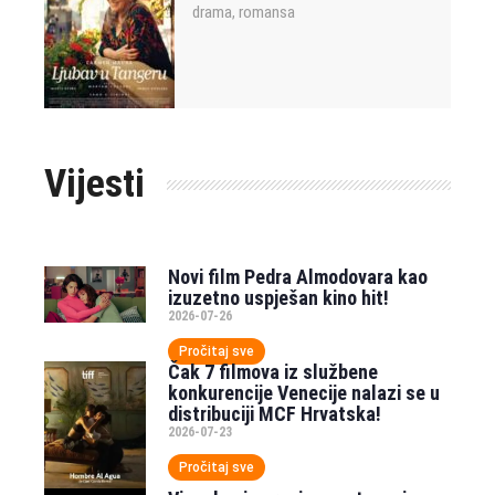
drama
romansa
,
Vijesti
Novi film Pedra Almodovara kao
izuzetno uspješan kino hit!
2026-07-26
Pročitaj sve
Čak 7 filmova iz službene
konkurencije Venecije nalazi se u
distribuciji MCF Hrvatska!
2026-07-23
Pročitaj sve