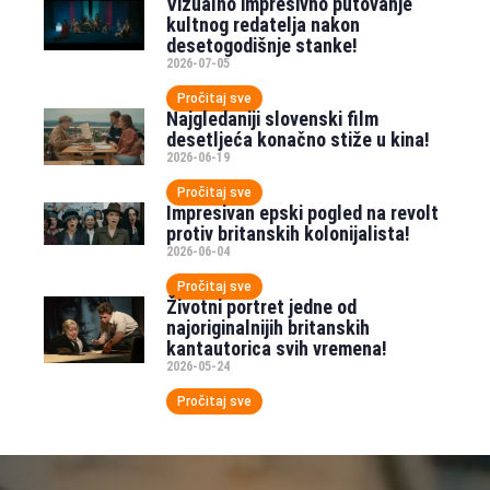
Vizualno impresivno putovanje
kultnog redatelja nakon
desetogodišnje stanke!
2026-07-05
Pročitaj sve
Najgledaniji slovenski film
desetljeća konačno stiže u kina!
2026-06-19
Pročitaj sve
Impresivan epski pogled na revolt
protiv britanskih kolonijalista!
2026-06-04
Pročitaj sve
Životni portret jedne od
najoriginalnijih britanskih
kantautorica svih vremena!
2026-05-24
Pročitaj sve