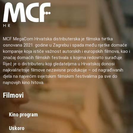
MCF MegaCom Hrvatska distributerska je filmska tvrtka
osnovana 2021. godine u Zagrebu i spada među rijetke domaće
kompanije koja ističe važnost autorskih i europskih filmova, kao i
značaj domaćih filmskih festivala s kojima redovito surađuje.
Riječ je o distributeru koji gledateljima u Hrvatskoj donosi
najkvalitetnije filmove nezavisne produkcije – od nagrađivanih
djela na najvećim svjetskim filmskim festivalima pa sve do
najnovijih kino hitova.
Filmovi
Kino program
Uskoro