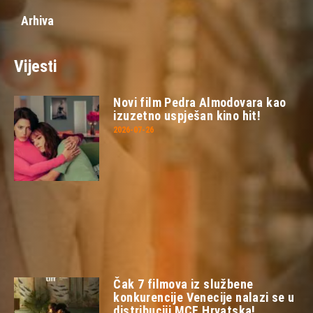
Arhiva
Vijesti
Novi film Pedra Almodovara kao
izuzetno uspješan kino hit!
2026-07-26
Čak 7 filmova iz službene
konkurencije Venecije nalazi se u
distribuciji MCF Hrvatska!