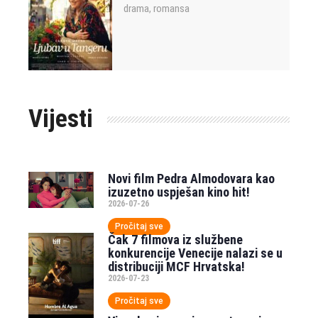
drama
romansa
,
Vijesti
Novi film Pedra Almodovara kao
izuzetno uspješan kino hit!
2026-07-26
Pročitaj sve
Čak 7 filmova iz službene
konkurencije Venecije nalazi se u
distribuciji MCF Hrvatska!
2026-07-23
Pročitaj sve