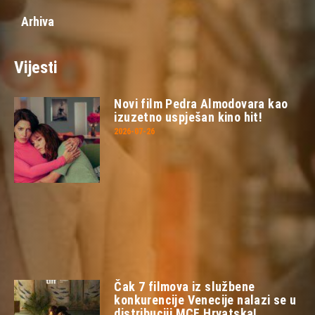
Arhiva
Vijesti
Novi film Pedra Almodovara kao
izuzetno uspješan kino hit!
2026-07-26
Čak 7 filmova iz službene
konkurencije Venecije nalazi se u
distribuciji MCF Hrvatska!