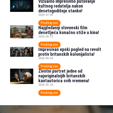
Vizualno impresivno putovanje
kultnog redatelja nakon
desetogodišnje stanke!
2026-07-05
Pročitaj sve
Najgledaniji slovenski film
desetljeća konačno stiže u kina!
2026-06-19
Pročitaj sve
Impresivan epski pogled na revolt
protiv britanskih kolonijalista!
2026-06-04
Pročitaj sve
Životni portret jedne od
najoriginalnijih britanskih
kantautorica svih vremena!
2026-05-24
Pročitaj sve