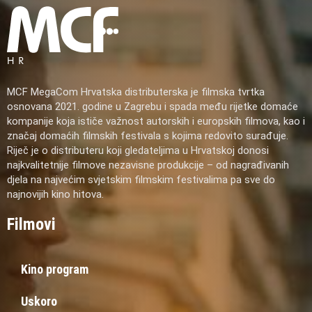
MCF MegaCom Hrvatska distributerska je filmska tvrtka
osnovana 2021. godine u Zagrebu i spada među rijetke domaće
kompanije koja ističe važnost autorskih i europskih filmova, kao i
značaj domaćih filmskih festivala s kojima redovito surađuje.
Riječ je o distributeru koji gledateljima u Hrvatskoj donosi
najkvalitetnije filmove nezavisne produkcije – od nagrađivanih
djela na najvećim svjetskim filmskim festivalima pa sve do
najnovijih kino hitova.
Filmovi
Kino program
Uskoro