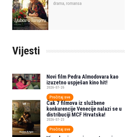
drama
romansa
,
Vijesti
Novi film Pedra Almodovara kao
izuzetno uspješan kino hit!
2026-07-26
Pročitaj sve
Čak 7 filmova iz službene
konkurencije Venecije nalazi se u
distribuciji MCF Hrvatska!
2026-07-23
Pročitaj sve