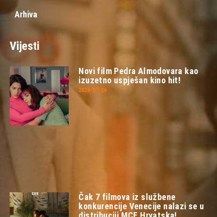
Arhiva
Vijesti
Novi film Pedra Almodovara kao
izuzetno uspješan kino hit!
2026-07-26
Čak 7 filmova iz službene
konkurencije Venecije nalazi se u
distribuciji MCF Hrvatska!