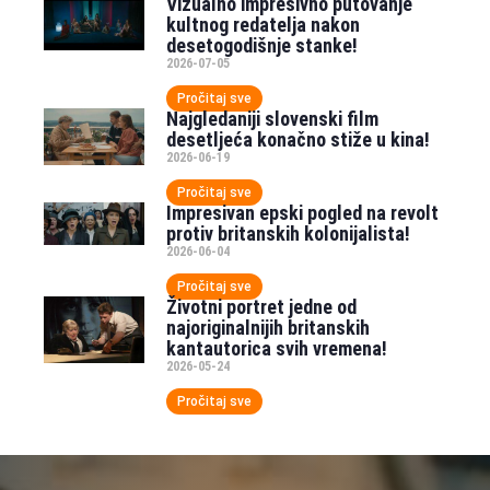
Vizualno impresivno putovanje
kultnog redatelja nakon
desetogodišnje stanke!
2026-07-05
Pročitaj sve
Najgledaniji slovenski film
desetljeća konačno stiže u kina!
2026-06-19
Pročitaj sve
Impresivan epski pogled na revolt
protiv britanskih kolonijalista!
2026-06-04
Pročitaj sve
Životni portret jedne od
najoriginalnijih britanskih
kantautorica svih vremena!
2026-05-24
Pročitaj sve