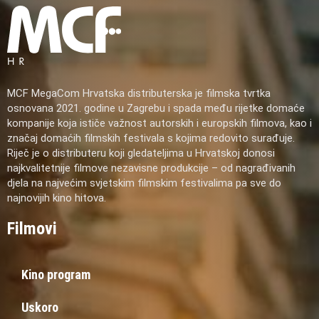
MCF MegaCom Hrvatska distributerska je filmska tvrtka
osnovana 2021. godine u Zagrebu i spada među rijetke domaće
kompanije koja ističe važnost autorskih i europskih filmova, kao i
značaj domaćih filmskih festivala s kojima redovito surađuje.
Riječ je o distributeru koji gledateljima u Hrvatskoj donosi
najkvalitetnije filmove nezavisne produkcije – od nagrađivanih
djela na najvećim svjetskim filmskim festivalima pa sve do
najnovijih kino hitova.
Filmovi
Kino program
Uskoro