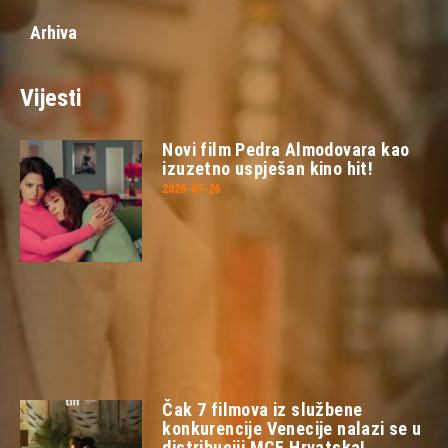
Arhiva
Vijesti
Novi film Pedra Almodovara kao
izuzetno uspješan kino hit!
2026-07-26
Čak 7 filmova iz službene
konkurencije Venecije nalazi se u
distribuciji MCF Hrvatska!