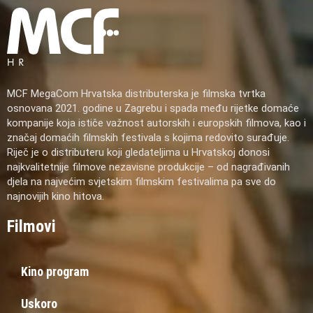
MCF MegaCom Hrvatska distributerska je filmska tvrtka
osnovana 2021. godine u Zagrebu i spada među rijetke domaće
kompanije koja ističe važnost autorskih i europskih filmova, kao i
značaj domaćih filmskih festivala s kojima redovito surađuje.
Riječ je o distributeru koji gledateljima u Hrvatskoj donosi
najkvalitetnije filmove nezavisne produkcije – od nagrađivanih
djela na najvećim svjetskim filmskim festivalima pa sve do
najnovijih kino hitova.
Filmovi
Kino program
Uskoro