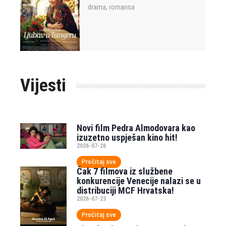
drama
romansa
,
Vijesti
Novi film Pedra Almodovara kao
izuzetno uspješan kino hit!
2026-07-26
Pročitaj sve
Čak 7 filmova iz službene
konkurencije Venecije nalazi se u
distribuciji MCF Hrvatska!
2026-07-23
Pročitaj sve