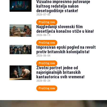
Vizualno impresivno putovanje
kultnog redatelja nakon
desetogodišnje stanke!
2026-07-05
Pročitaj sve
Najgledaniji slovenski film
desetljeća konačno stiže u kina!
2026-06-19
Pročitaj sve
Impresivan epski pogled na revolt
protiv britanskih kolonijalista!
2026-06-04
Pročitaj sve
Životni portret jedne od
najoriginalnijih britanskih
kantautorica svih vremena!
2026-05-24
Pročitaj sve