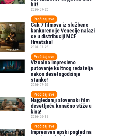
hit!
2026-07-26
Pročitaj sve
Čak 7 filmova iz službene
konkurencije Venecije nalazi
se u distribuciji MCF
Hrvatska!
2026-07-23
Pročitaj sve
Vizualno impresivno
putovanje kultnog redatelja
nakon desetogodišnje
stanke!
2026-07-05
Pročitaj sve
Najgledaniji slovenski film
desetljeća konačno stiže u
kina!
2026-06-19
Pročitaj sve
Impresivan epski pogled na