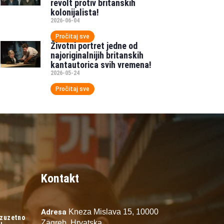
revolt protiv britanskih
kolonijalista!
2026-06-04
Pročitaj sve
Životni portret jedne od
najoriginalnijih britanskih
kantautorica svih vremena!
2026-05-24
Pročitaj sve
Kontakt
Adresa
Kneza Mislava 15,
10000
izuzetno
Zagreb,
Hrvatska