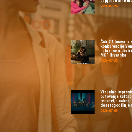
uspješan kino hit
2026-07-26
Čak 7 filmova iz
konkurencije Ven
nalazi se u distri
MCF Hrvatska!
2026-07-23
Vizualno impresi
putovanje kultn
redatelja nakon
desetogodišnje 
2026-07-05