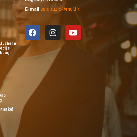
!
E-mail
seid.ruzic@mcf.hr
 službene
ecije
buciji
vno
og
stanke!