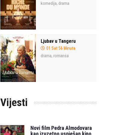
komedija
drama
,
Ljubav u Tangeru
01 Sat 56 Minuta
drama
romansa
,
Vijesti
Novi film Pedra Almodovara
kao izuzetno uspješan kino