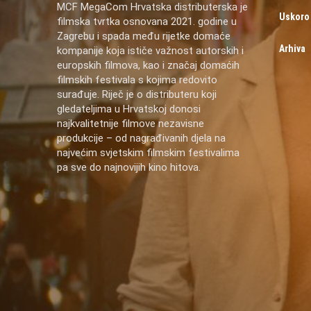
MCF MegaCom Hrvatska distributerska je
Uskoro
filmska tvrtka osnovana 2021. godine u
Zagrebu i spada među rijetke domaće
Arhiva
kompanije koja ističe važnost autorskih i
europskih filmova, kao i značaj domaćih
filmskih festivala s kojima redovito
surađuje. Riječ je o distributeru koji
gledateljima u Hrvatskoj donosi
najkvalitetnije filmove nezavisne
produkcije – od nagrađivanih djela na
najvećim svjetskim filmskim festivalima
pa sve do najnovijih kino hitova.