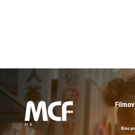
Filmov
Kino p