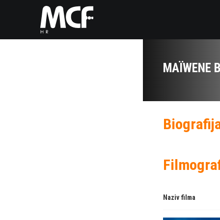
MAÏWENE 
Biografij
Filmograf
Naziv filma