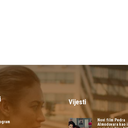
i
Vijesti
Novi film Pedra
rogram
Almodovara kao 