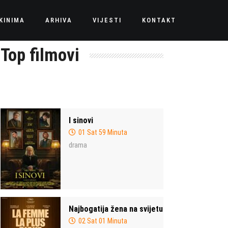
KINIMA
ARHIVA
VIJESTI
KONTAKT
Top filmovi
I sinovi
01 Sat 59 Minuta
drama
Najbogatija žena na svijetu
02 Sat 01 Minuta