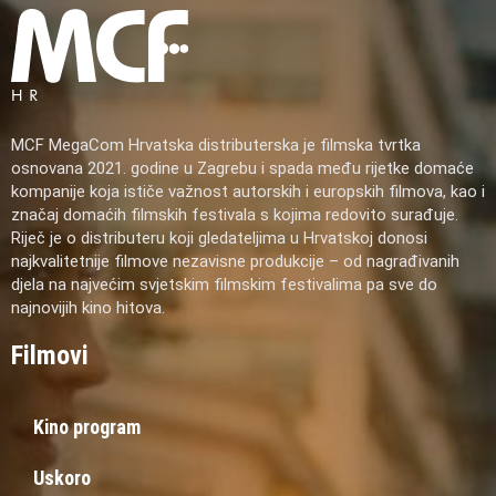
MCF MegaCom Hrvatska distributerska je filmska tvrtka
osnovana 2021. godine u Zagrebu i spada među rijetke domaće
kompanije koja ističe važnost autorskih i europskih filmova, kao i
značaj domaćih filmskih festivala s kojima redovito surađuje.
Riječ je o distributeru koji gledateljima u Hrvatskoj donosi
najkvalitetnije filmove nezavisne produkcije – od nagrađivanih
djela na najvećim svjetskim filmskim festivalima pa sve do
najnovijih kino hitova.
Filmovi
Kino program
Uskoro