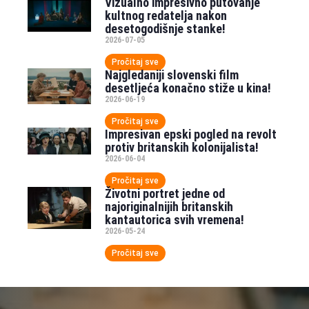
Vizualno impresivno putovanje
kultnog redatelja nakon
desetogodišnje stanke!
2026-07-05
Pročitaj sve
Najgledaniji slovenski film
desetljeća konačno stiže u kina!
2026-06-19
Pročitaj sve
Impresivan epski pogled na revolt
protiv britanskih kolonijalista!
2026-06-04
Pročitaj sve
Životni portret jedne od
najoriginalnijih britanskih
kantautorica svih vremena!
2026-05-24
Pročitaj sve