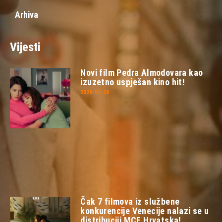
Arhiva
Vijesti
Novi film Pedra Almodovara kao
izuzetno uspješan kino hit!
2026-07-26
Čak 7 filmova iz službene
konkurencije Venecije nalazi se u
distribuciji MCF Hrvatska!