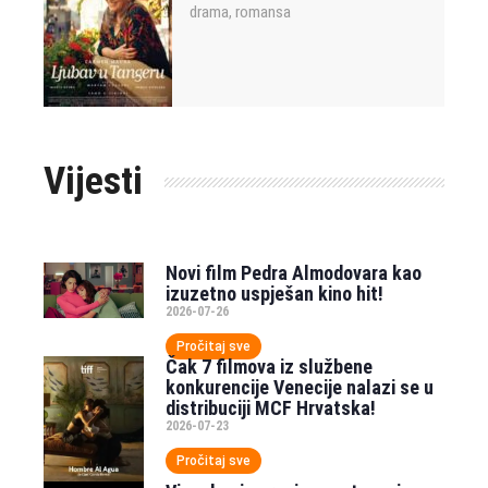
drama
romansa
,
Vijesti
Novi film Pedra Almodovara kao
izuzetno uspješan kino hit!
2026-07-26
Pročitaj sve
Čak 7 filmova iz službene
konkurencije Venecije nalazi se u
distribuciji MCF Hrvatska!
2026-07-23
Pročitaj sve