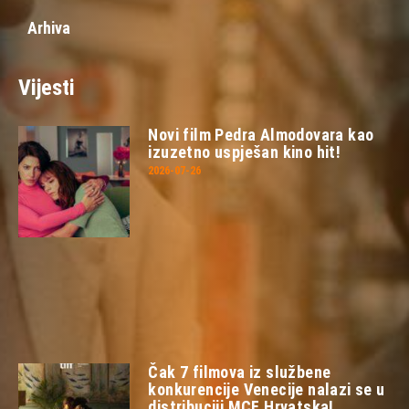
Arhiva
Vijesti
Novi film Pedra Almodovara kao
izuzetno uspješan kino hit!
2026-07-26
Čak 7 filmova iz službene
konkurencije Venecije nalazi se u
distribuciji MCF Hrvatska!