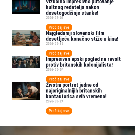
Vizualno impresivno putovanje
kultnog redatelja nakon
desetogodišnje stanke!
2026-07-05
Pročitaj sve
Najgledaniji slovenski film
desetljeća konačno stiže u kina!
2026-06-19
Pročitaj sve
Impresivan epski pogled na revolt
protiv britanskih kolonijalista!
2026-06-04
Pročitaj sve
Životni portret jedne od
najoriginalnijih britanskih
kantautorica svih vremena!
2026-05-24
Pročitaj sve