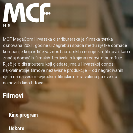
MCF MegaCom Hrvatska distributerska je filmska tvrtka
osnovana 2021. godine u Zagrebu i spada među rijetke domaće
kompanije koja ističe važnost autorskih i europskih filmova, kao i
značaj domaćih filmskih festivala s kojima redovito surađuje.
Riječ je o distributeru koji gledateljima u Hrvatskoj donosi
najkvalitetnije filmove nezavisne produkcije – od nagrađivanih
djela na najvećim svjetskim filmskim festivalima pa sve do
najnovijih kino hitova.
Filmovi
Kino program
Uskoro