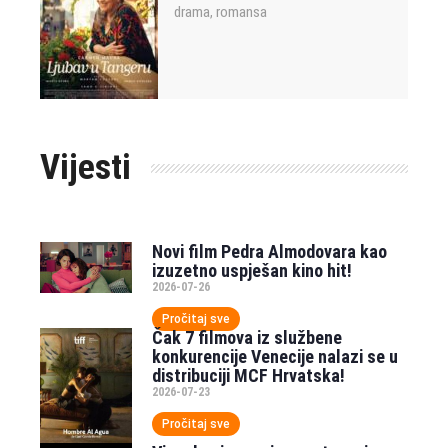
drama
romansa
,
Vijesti
Novi film Pedra Almodovara kao
izuzetno uspješan kino hit!
2026-07-26
Pročitaj sve
Čak 7 filmova iz službene
konkurencije Venecije nalazi se u
distribuciji MCF Hrvatska!
2026-07-23
Pročitaj sve