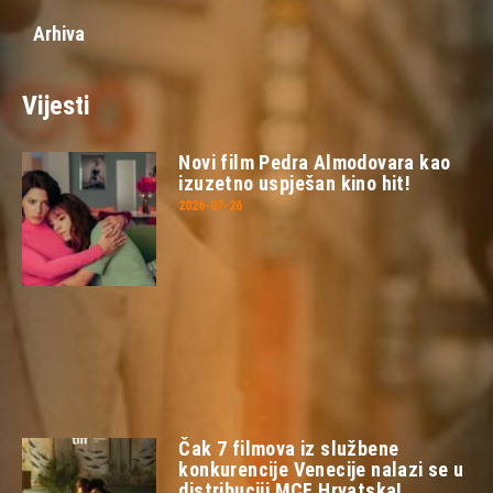
Arhiva
Vijesti
Novi film Pedra Almodovara kao
izuzetno uspješan kino hit!
2026-07-26
Čak 7 filmova iz službene
konkurencije Venecije nalazi se u
distribuciji MCF Hrvatska!