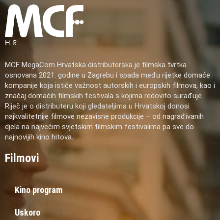
MCF MegaCom Hrvatska distributerska je filmska tvrtka
osnovana 2021. godine u Zagrebu i spada među rijetke domaće
kompanije koja ističe važnost autorskih i europskih filmova, kao i
značaj domaćih filmskih festivala s kojima redovito surađuje.
Riječ je o distributeru koji gledateljima u Hrvatskoj donosi
najkvalitetnije filmove nezavisne produkcije – od nagrađivanih
djela na najvećim svjetskim filmskim festivalima pa sve do
najnovijih kino hitova.
Filmovi
Kino program
Uskoro