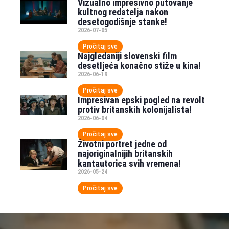
Vizualno impresivno putovanje
kultnog redatelja nakon
desetogodišnje stanke!
2026-07-05
Pročitaj sve
Najgledaniji slovenski film
desetljeća konačno stiže u kina!
2026-06-19
Pročitaj sve
Impresivan epski pogled na revolt
protiv britanskih kolonijalista!
2026-06-04
Pročitaj sve
Životni portret jedne od
najoriginalnijih britanskih
kantautorica svih vremena!
2026-05-24
Pročitaj sve