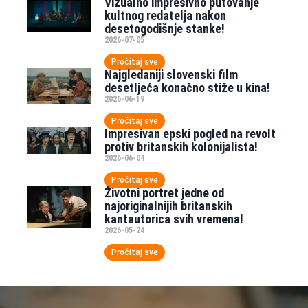
Vizualno impresivno putovanje
kultnog redatelja nakon
desetogodišnje stanke!
2026-07-05
Pročitaj sve
Najgledaniji slovenski film
desetljeća konačno stiže u kina!
2026-06-19
Pročitaj sve
Impresivan epski pogled na revolt
protiv britanskih kolonijalista!
2026-06-04
Pročitaj sve
Životni portret jedne od
najoriginalnijih britanskih
kantautorica svih vremena!
2026-05-24
Pročitaj sve