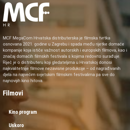
MCF MegaCom Hrvatska distributerska je filmska tvrtka
osnovana 2021. godine u Zagrebu i spada među rijetke domaće
kompanije koja ističe važnost autorskih i europskih filmova, kao i
značaj domaćih filmskih festivala s kojima redovito surađuje.
Riječ je o distributeru koji gledateljima u Hrvatskoj donosi
najkvalitetnije filmove nezavisne produkcije – od nagrađivanih
djela na najvećim svjetskim filmskim festivalima pa sve do
najnovijih kino hitova.
Filmovi
Kino program
Uskoro