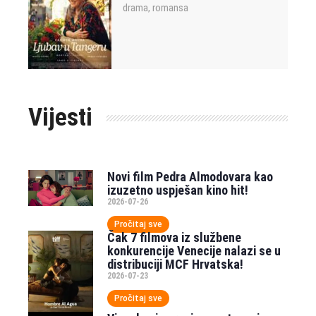
drama
romansa
,
Vijesti
Novi film Pedra Almodovara kao
izuzetno uspješan kino hit!
2026-07-26
Pročitaj sve
Čak 7 filmova iz službene
konkurencije Venecije nalazi se u
distribuciji MCF Hrvatska!
2026-07-23
Pročitaj sve