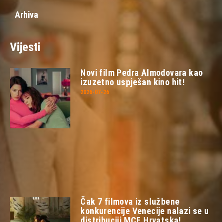
Arhiva
Vijesti
Novi film Pedra Almodovara kao
izuzetno uspješan kino hit!
2026-07-26
Čak 7 filmova iz službene
konkurencije Venecije nalazi se u
distribuciji MCF Hrvatska!