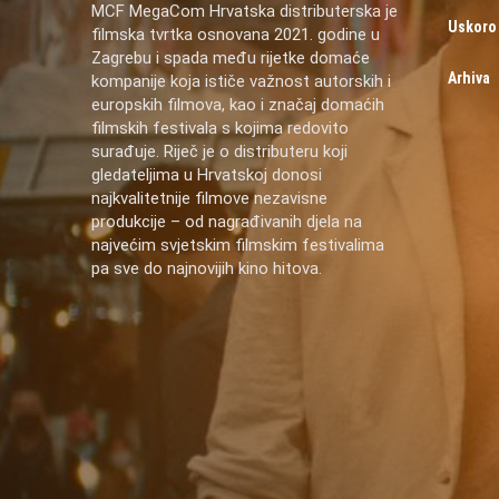
MCF MegaCom Hrvatska distributerska je
Uskoro
filmska tvrtka osnovana 2021. godine u
Zagrebu i spada među rijetke domaće
Arhiva
kompanije koja ističe važnost autorskih i
europskih filmova, kao i značaj domaćih
filmskih festivala s kojima redovito
surađuje. Riječ je o distributeru koji
gledateljima u Hrvatskoj donosi
najkvalitetnije filmove nezavisne
produkcije – od nagrađivanih djela na
najvećim svjetskim filmskim festivalima
pa sve do najnovijih kino hitova.