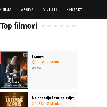
KINIMA
ARHIVA
VIJESTI
KONTAKT
Top filmovi
I sinovi
01 Sat 59 Minuta
drama
Najbogatija žena na svijetu
02 Sat 01 Minuta