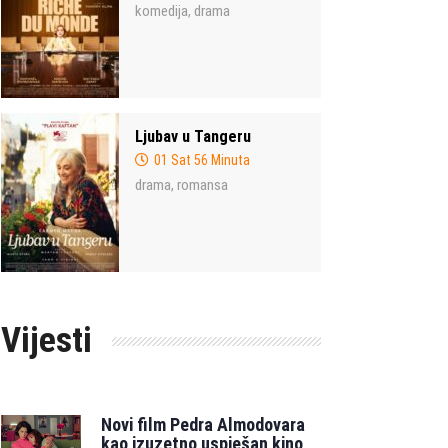
komedija
drama
,
Ljubav u Tangeru
01 Sat 56 Minuta
drama
romansa
,
Vijesti
Novi film Pedra Almodovara
kao izuzetno uspješan kino