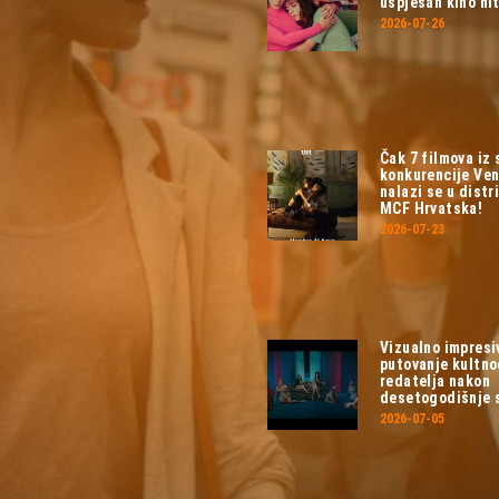
uspješan kino hit
2026-07-26
Čak 7 filmova iz
konkurencije Ven
nalazi se u distri
MCF Hrvatska!
2026-07-23
Vizualno impresi
putovanje kultn
redatelja nakon
desetogodišnje 
2026-07-05