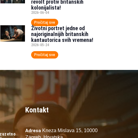
revolt protiv britanskih
kolonijalista!
2026-06-04
Pročitaj sve
Životni portret jedne od
najoriginalnijih britanskih
kantautorica svih vremena!
2026-05-24
Pročitaj sve
Kontakt
Adresa
Kneza Mislava 15,
10000
izuzetno
Zagreb,
Hrvatska