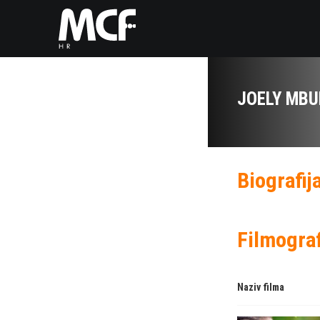
JOELY MB
Biografij
Filmograf
Naziv filma