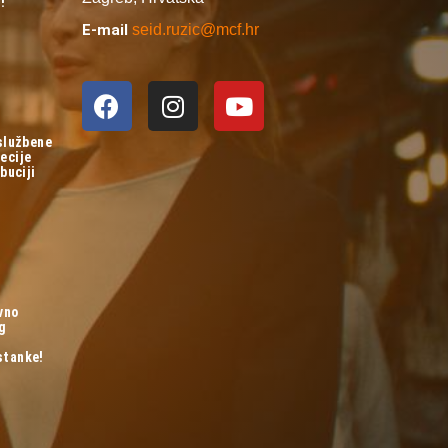
!
E-mail
seid.ruzic@mcf.hr
 službene
ecije
buciji
vno
og
stanke!