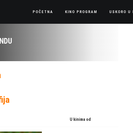
POČETNA
KINO PROGRAM
USKORO U 
UNDU
a
ija
U kinima od