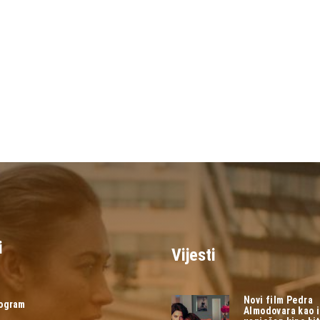
i
Vijesti
Novi film Pedra
rogram
Almodovara kao 