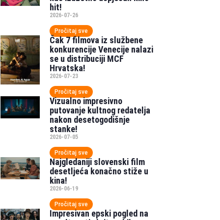
hit!
2026-07-26
Pročitaj sve
Čak 7 filmova iz službene
konkurencije Venecije nalazi
se u distribuciji MCF
Hrvatska!
2026-07-23
Pročitaj sve
Vizualno impresivno
putovanje kultnog redatelja
nakon desetogodišnje
stanke!
2026-07-05
Pročitaj sve
Najgledaniji slovenski film
desetljeća konačno stiže u
kina!
2026-06-19
Pročitaj sve
Impresivan epski pogled na