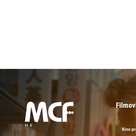
Filmov
Kino p