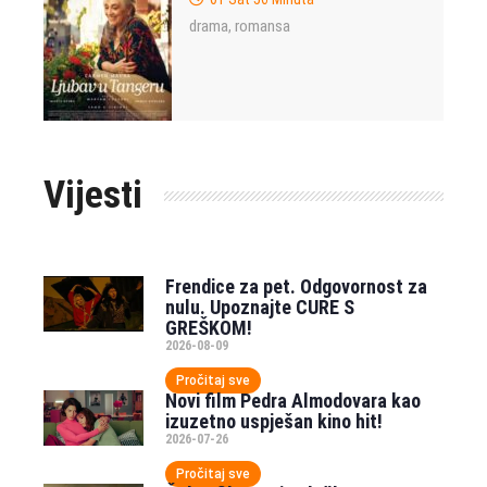
drama
romansa
,
Vijesti
Frendice za pet. Odgovornost za
nulu. Upoznajte CURE S
GREŠKOM!
2026-08-09
Pročitaj sve
Novi film Pedra Almodovara kao
izuzetno uspješan kino hit!
2026-07-26
Pročitaj sve