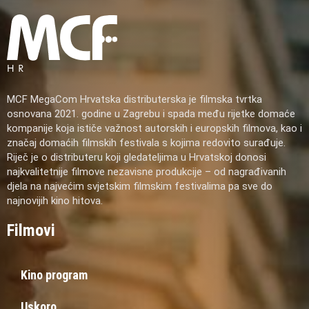
MCF MegaCom Hrvatska distributerska je filmska tvrtka
osnovana 2021. godine u Zagrebu i spada među rijetke domaće
kompanije koja ističe važnost autorskih i europskih filmova, kao i
značaj domaćih filmskih festivala s kojima redovito surađuje.
Riječ je o distributeru koji gledateljima u Hrvatskoj donosi
najkvalitetnije filmove nezavisne produkcije – od nagrađivanih
djela na najvećim svjetskim filmskim festivalima pa sve do
najnovijih kino hitova.
Filmovi
Kino program
Uskoro