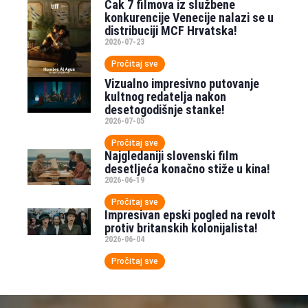
Čak 7 filmova iz službene
konkurencije Venecije nalazi se u
distribuciji MCF Hrvatska!
2026-07-23
Pročitaj sve
Vizualno impresivno putovanje
kultnog redatelja nakon
desetogodišnje stanke!
2026-07-05
Pročitaj sve
Najgledaniji slovenski film
desetljeća konačno stiže u kina!
2026-06-19
Pročitaj sve
Impresivan epski pogled na revolt
protiv britanskih kolonijalista!
2026-06-04
Pročitaj sve