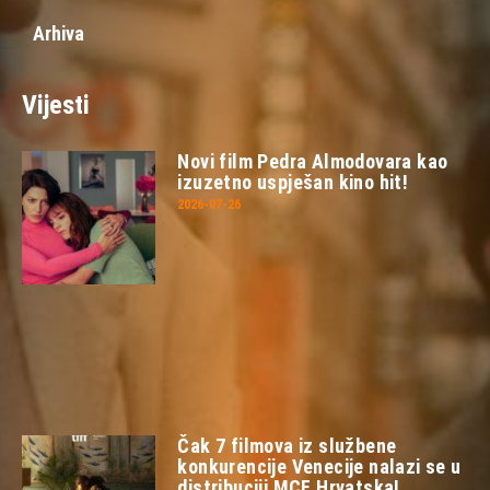
Arhiva
Vijesti
Novi film Pedra Almodovara kao
izuzetno uspješan kino hit!
2026-07-26
Čak 7 filmova iz službene
konkurencije Venecije nalazi se u
distribuciji MCF Hrvatska!