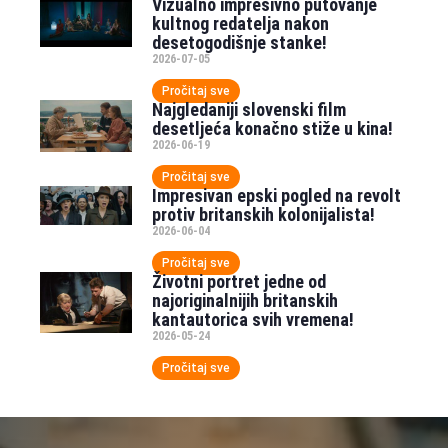
Vizualno impresivno putovanje
kultnog redatelja nakon
desetogodišnje stanke!
2026-07-05
Pročitaj sve
Najgledaniji slovenski film
desetljeća konačno stiže u kina!
2026-06-19
Pročitaj sve
Impresivan epski pogled na revolt
protiv britanskih kolonijalista!
2026-06-04
Pročitaj sve
Životni portret jedne od
najoriginalnijih britanskih
kantautorica svih vremena!
2026-05-24
Pročitaj sve