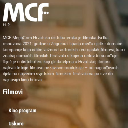
MCF MegaCom Hrvatska distributerska je filmska tvrtka
osnovana 2021. godine u Zagrebu i spada među rijetke domaće
kompanije koja ističe važnost autorskih i europskih filmova, kao i
značaj domaćih filmskih festivala s kojima redovito surađuje.
Riječ je o distributeru koji gledateljima u Hrvatskoj donosi
najkvalitetnije filmove nezavisne produkcije – od nagrađivanih
djela na najvećim svjetskim filmskim festivalima pa sve do
najnovijih kino hitova.
Filmovi
Kino program
Uskoro