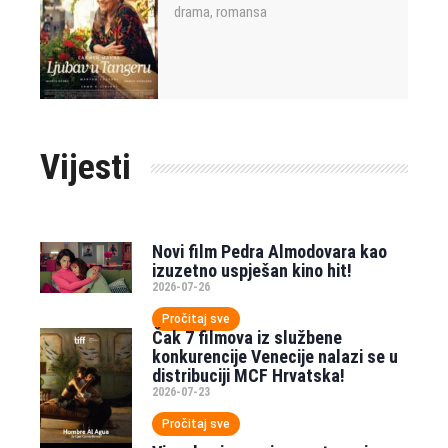
drama
romansa
,
Vijesti
Novi film Pedra Almodovara kao
izuzetno uspješan kino hit!
2026-07-26
Pročitaj sve
Čak 7 filmova iz službene
konkurencije Venecije nalazi se u
distribuciji MCF Hrvatska!
2026-07-23
Pročitaj sve