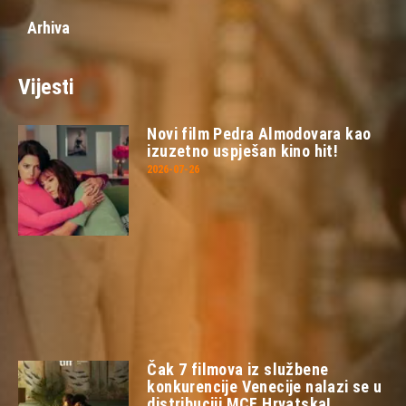
Arhiva
Vijesti
Novi film Pedra Almodovara kao
izuzetno uspješan kino hit!
2026-07-26
Čak 7 filmova iz službene
konkurencije Venecije nalazi se u
distribuciji MCF Hrvatska!