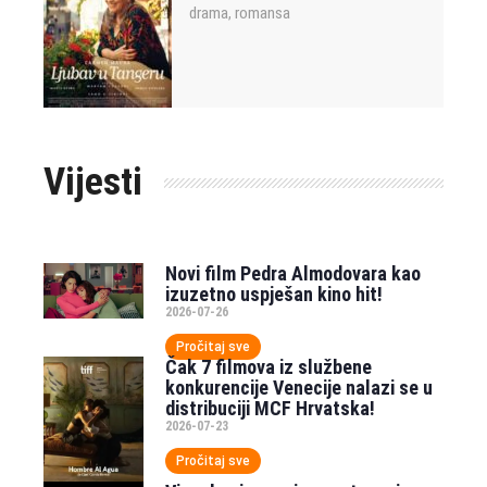
drama
romansa
,
Vijesti
Novi film Pedra Almodovara kao
izuzetno uspješan kino hit!
2026-07-26
Pročitaj sve
Čak 7 filmova iz službene
konkurencije Venecije nalazi se u
distribuciji MCF Hrvatska!
2026-07-23
Pročitaj sve