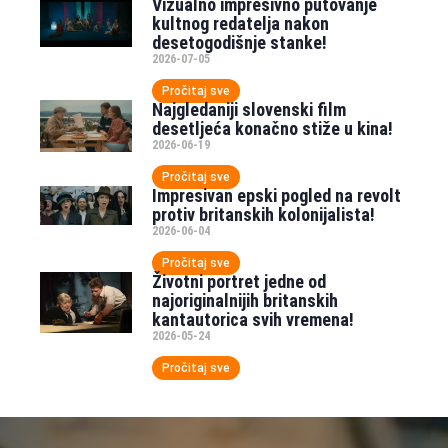
Vizualno impresivno putovanje
kultnog redatelja nakon
desetogodišnje stanke!
2026-07-05
Pročitaj sve
Najgledaniji slovenski film
desetljeća konačno stiže u kina!
2026-06-19
Pročitaj sve
Impresivan epski pogled na revolt
protiv britanskih kolonijalista!
2026-06-04
Pročitaj sve
Životni portret jedne od
najoriginalnijih britanskih
kantautorica svih vremena!
2026-05-24
Pročitaj sve