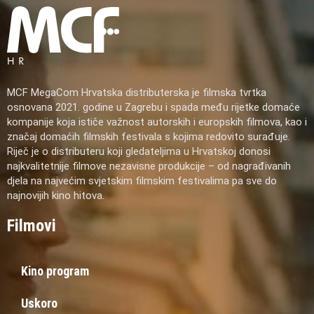
MCF MegaCom Hrvatska distributerska je filmska tvrtka
osnovana 2021. godine u Zagrebu i spada među rijetke domaće
kompanije koja ističe važnost autorskih i europskih filmova, kao i
značaj domaćih filmskih festivala s kojima redovito surađuje.
Riječ je o distributeru koji gledateljima u Hrvatskoj donosi
najkvalitetnije filmove nezavisne produkcije – od nagrađivanih
djela na najvećim svjetskim filmskim festivalima pa sve do
najnovijih kino hitova.
Filmovi
Kino program
Uskoro