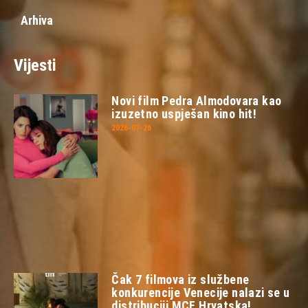
Arhiva
Vijesti
Novi film Pedra Almodovara kao
izuzetno uspješan kino hit!
2026-07-26
Čak 7 filmova iz službene
konkurencije Venecije nalazi se u
distribuciji MCF Hrvatska!