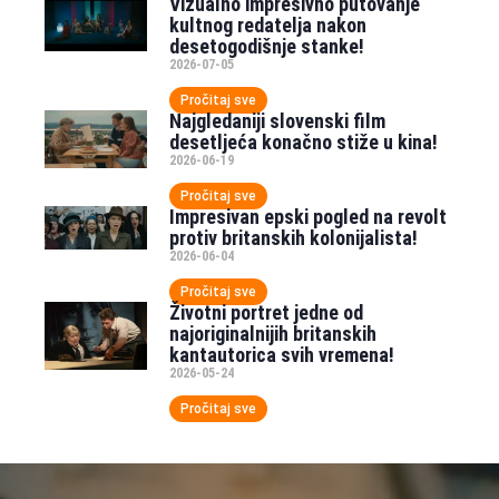
Vizualno impresivno putovanje
kultnog redatelja nakon
desetogodišnje stanke!
2026-07-05
Pročitaj sve
Najgledaniji slovenski film
desetljeća konačno stiže u kina!
2026-06-19
Pročitaj sve
Impresivan epski pogled na revolt
protiv britanskih kolonijalista!
2026-06-04
Pročitaj sve
Životni portret jedne od
najoriginalnijih britanskih
kantautorica svih vremena!
2026-05-24
Pročitaj sve