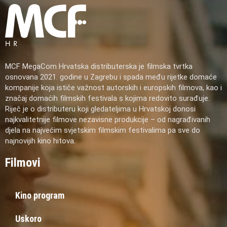
MCF MegaCom Hrvatska distributerska je filmska tvrtka
osnovana 2021. godine u Zagrebu i spada među rijetke domaće
kompanije koja ističe važnost autorskih i europskih filmova, kao i
značaj domaćih filmskih festivala s kojima redovito surađuje.
Riječ je o distributeru koji gledateljima u Hrvatskoj donosi
najkvalitetnije filmove nezavisne produkcije – od nagrađivanih
djela na najvećim svjetskim filmskim festivalima pa sve do
najnovijih kino hitova.
Filmovi
Kino program
Uskoro