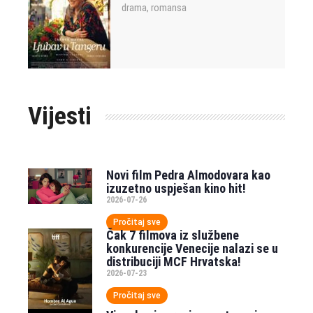
drama
romansa
,
Vijesti
Novi film Pedra Almodovara kao
izuzetno uspješan kino hit!
2026-07-26
Pročitaj sve
Čak 7 filmova iz službene
konkurencije Venecije nalazi se u
distribuciji MCF Hrvatska!
2026-07-23
Pročitaj sve