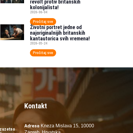
revolt protiv britanskih
kolonijalista!
2026-06-04
Pročitaj sve
Životni portret jedne od
najoriginalnijih britanskih
kantautorica svih vremena!
2026-05-24
Pročitaj sve
Kontakt
Adresa
Kneza Mislava 15,
10000
izuzetno
Zagreb,
Hrvatska