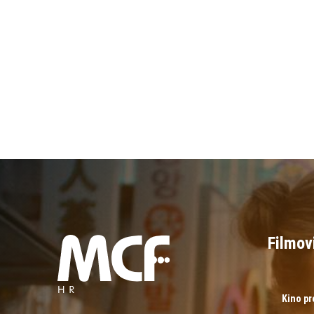
Filmov
Kino p