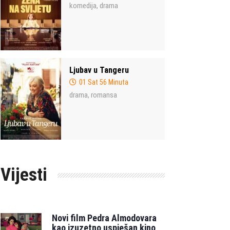
komedija
drama
,
Ljubav u Tangeru
01 Sat 56 Minuta
drama
romansa
,
Vijesti
Novi film Pedra Almodovara
kao izuzetno uspješan kino