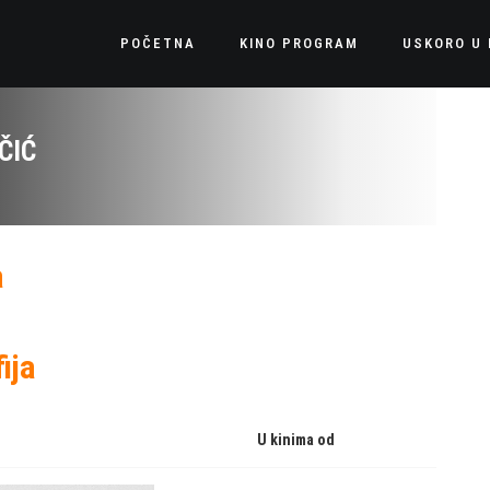
POČETNA
KINO PROGRAM
USKORO U 
ČIĆ
a
ija
U kinima od