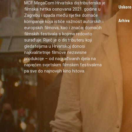
MCF MegaCom Hrvatska distributerska je
Uskoro
filmska tvrtka osnovana 2021. godine u
Zagrebu i spada među rijetke domaće
Arhiva
kompanije koja ističe važnost autorskih i
europskih filmova, kao i značaj domaćih
filmskih festivala s kojima redovito
surađuje. Riječ je o distributeru koji
gledateljima u Hrvatskoj donosi
najkvalitetnije filmove nezavisne
produkcije – od nagrađivanih djela na
najvećim svjetskim filmskim festivalima
pa sve do najnovijih kino hitova.