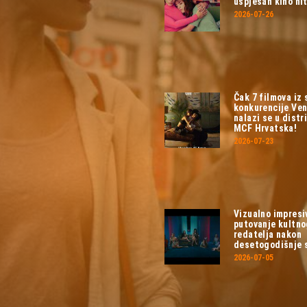
uspješan kino hit
2026-07-26
Čak 7 filmova iz
konkurencije Ven
nalazi se u distri
MCF Hrvatska!
2026-07-23
Vizualno impresi
putovanje kultn
redatelja nakon
desetogodišnje 
2026-07-05