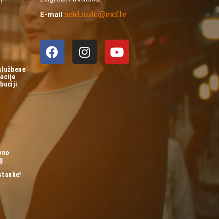
!
E-mail
seid.ruzic@mcf.hr
 službene
ecije
buciji
vno
og
stanke!