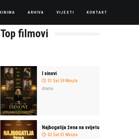
KINIMA
ARHIVA
VIJESTI
KONTAKT
Top filmovi
I sinovi
01 Sat 59 Minuta
drama
Najbogatija žena na svijetu
02 Sat 01 Minuta