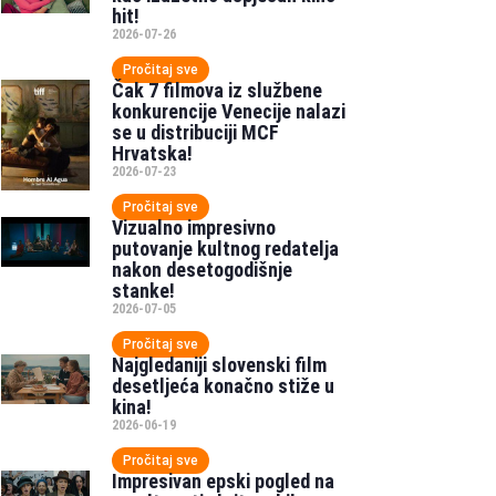
hit!
2026-07-26
Pročitaj sve
Čak 7 filmova iz službene
konkurencije Venecije nalazi
se u distribuciji MCF
Hrvatska!
2026-07-23
Pročitaj sve
Vizualno impresivno
putovanje kultnog redatelja
nakon desetogodišnje
stanke!
2026-07-05
Pročitaj sve
Najgledaniji slovenski film
desetljeća konačno stiže u
kina!
2026-06-19
Pročitaj sve
Impresivan epski pogled na