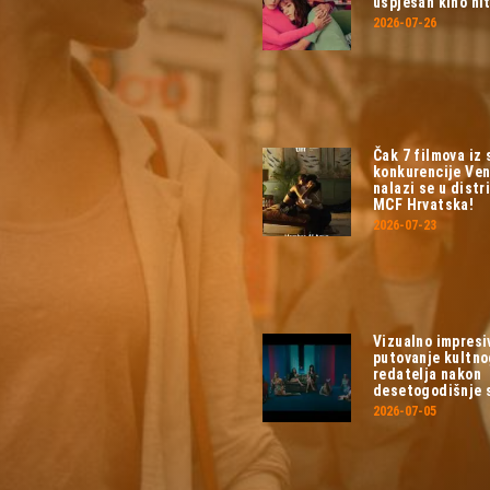
uspješan kino hit
2026-07-26
Čak 7 filmova iz
konkurencije Ven
nalazi se u distri
MCF Hrvatska!
2026-07-23
Vizualno impresi
putovanje kultn
redatelja nakon
desetogodišnje 
2026-07-05