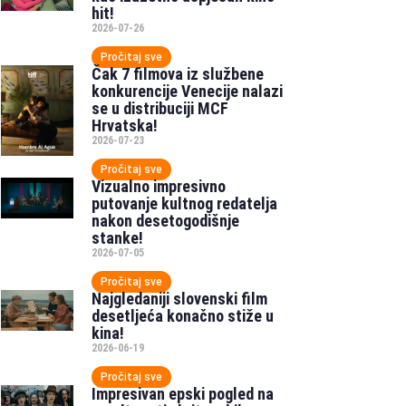
hit!
2026-07-26
Pročitaj sve
Čak 7 filmova iz službene
konkurencije Venecije nalazi
se u distribuciji MCF
Hrvatska!
2026-07-23
Pročitaj sve
Vizualno impresivno
putovanje kultnog redatelja
nakon desetogodišnje
stanke!
2026-07-05
Pročitaj sve
Najgledaniji slovenski film
desetljeća konačno stiže u
kina!
2026-06-19
Pročitaj sve
Impresivan epski pogled na