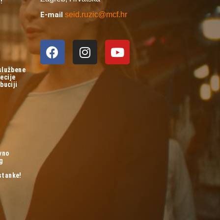
!
E-mail
seid.ruzic@mcf.hr
 službene
ecije
buciji
vno
og
stanke!