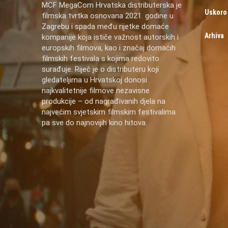
MCF MegaCom Hrvatska distributerska je
Uskoro
filmska tvrtka osnovana 2021. godine u
Zagrebu i spada među rijetke domaće
Arhiva
kompanije koja ističe važnost autorskih i
europskih filmova, kao i značaj domaćih
filmskih festivala s kojima redovito
surađuje. Riječ je o distributeru koji
gledateljima u Hrvatskoj donosi
najkvalitetnije filmove nezavisne
produkcije – od nagrađivanih djela na
najvećim svjetskim filmskim festivalima
pa sve do najnovijih kino hitova.