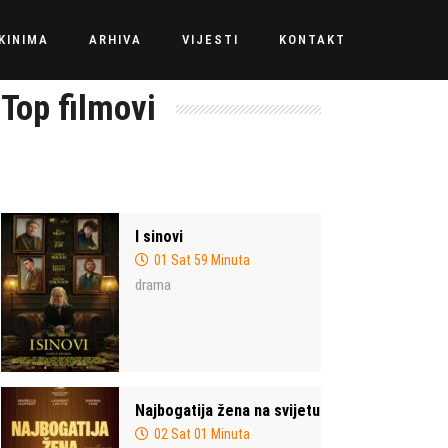
KINIMA
ARHIVA
VIJESTI
KONTAKT
Top filmovi
I sinovi
01 Sat 59 Minuta
drama
Najbogatija žena na svijetu
02 Sat 01 Minuta