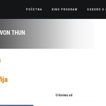
POČETNA
KINO PROGRAM
USKORO U 
 VON THUN
a
ija
U kinima od