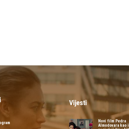
i
Vijesti
Novi film Pedra
rogram
Almodovara kao 