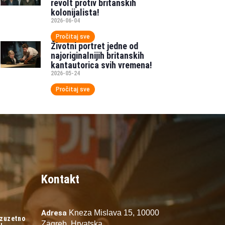
revolt protiv britanskih
kolonijalista!
2026-06-04
Pročitaj sve
Životni portret jedne od
najoriginalnijih britanskih
kantautorica svih vremena!
2026-05-24
Pročitaj sve
Kontakt
Adresa
Kneza Mislava 15,
10000
izuzetno
Zagreb,
Hrvatska