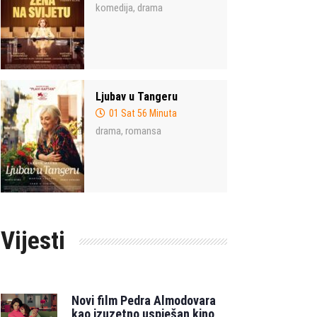
komedija
drama
,
Ljubav u Tangeru
01 Sat 56 Minuta
drama
romansa
,
Vijesti
Novi film Pedra Almodovara
kao izuzetno uspješan kino