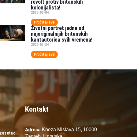
revolt protiv britanskih
kolonijalista!
2026-06-04
Pročitaj sve
Životni portret jedne od
najoriginalnijih britanskih
kantautorica svih vremena!
2026-05-24
Pročitaj sve
Kontakt
Adresa
Kneza Mislava 15,
10000
izuzetno
Zagreb,
Hrvatska