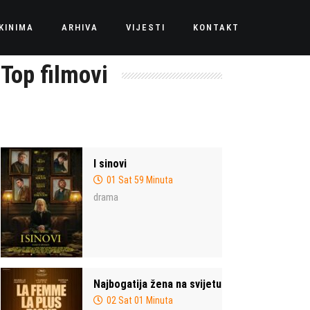
KINIMA
ARHIVA
VIJESTI
KONTAKT
Top filmovi
I sinovi
01 Sat 59 Minuta
drama
Najbogatija žena na svijetu
02 Sat 01 Minuta