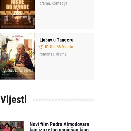
drama
komedija
,
Ljubav u Tangeru
01 Sat 56 Minuta
romansa
drama
,
Vijesti
Novi film Pedra Almodovara
kao izuzetno uspješan kino