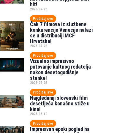
hit!
2026-07-26
Pročitaj sve
Čak 7 filmova iz službene
konkurencije Venecije nalazi
se u distribuciji MCF
Hrvatska!
2026-07-23
Pročitaj sve
Vizualno impresivno
putovanje kultnog redatelja
nakon desetogodišnje
stanke!
2026-07-05
Pročitaj sve
Najgledaniji slovenski film
desetljeća konačno stiže u
kina!
2026-06-19
Pročitaj sve
Impresivan epski pogled na