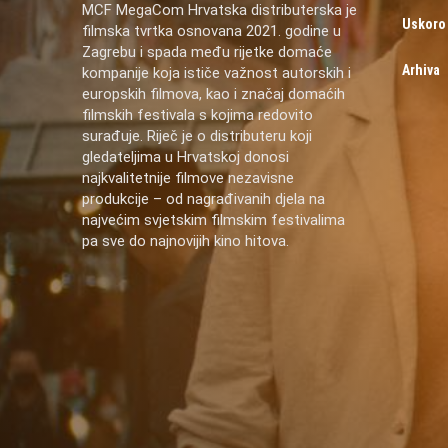
MCF MegaCom Hrvatska distributerska je
Uskoro
filmska tvrtka osnovana 2021. godine u
Zagrebu i spada među rijetke domaće
Arhiva
kompanije koja ističe važnost autorskih i
europskih filmova, kao i značaj domaćih
filmskih festivala s kojima redovito
surađuje. Riječ je o distributeru koji
gledateljima u Hrvatskoj donosi
najkvalitetnije filmove nezavisne
produkcije – od nagrađivanih djela na
najvećim svjetskim filmskim festivalima
pa sve do najnovijih kino hitova.