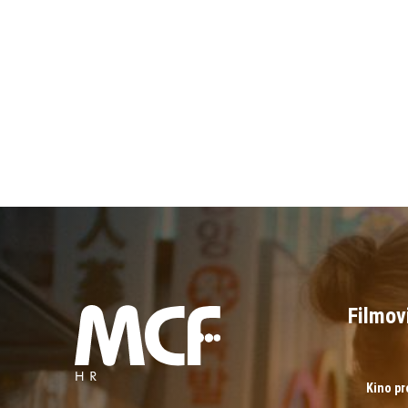
Filmov
Kino p