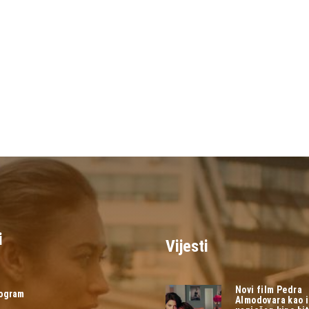
i
Vijesti
Novi film Pedra
rogram
Almodovara kao 