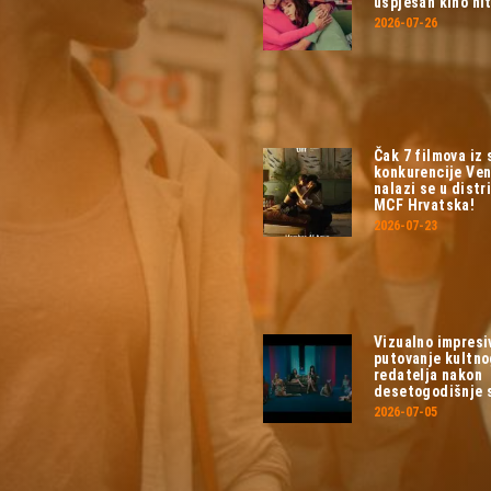
uspješan kino hit
2026-07-26
Čak 7 filmova iz
konkurencije Ven
nalazi se u distri
MCF Hrvatska!
2026-07-23
Vizualno impresi
putovanje kultn
redatelja nakon
desetogodišnje 
2026-07-05