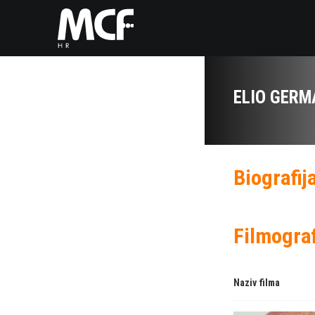
ELIO GER
Biografij
Filmograf
Naziv filma