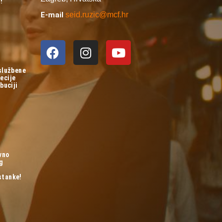
!
E-mail
seid.ruzic@mcf.hr
 službene
ecije
buciji
vno
og
stanke!