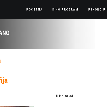
POČETNA
KINO PROGRAM
USKORO U 
MANO
a
ija
U kinima od