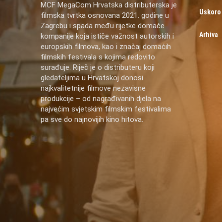
MCF MegaCom Hrvatska distributerska je
Uskoro
filmska tvrtka osnovana 2021. godine u
Zagrebu i spada među rijetke domaće
Arhiva
kompanije koja ističe važnost autorskih i
europskih filmova, kao i značaj domaćih
filmskih festivala s kojima redovito
surađuje. Riječ je o distributeru koji
gledateljima u Hrvatskoj donosi
najkvalitetnije filmove nezavisne
produkcije – od nagrađivanih djela na
najvećim svjetskim filmskim festivalima
pa sve do najnovijih kino hitova.