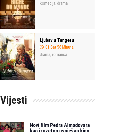
komedija
drama
,
Ljubav u Tangeru
01 Sat 56 Minuta
drama
romansa
,
Vijesti
Novi film Pedra Almodovara
kao izuzetno uspješan kino