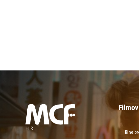
Filmov
Kino p