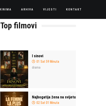
KINIMA
ARHIVA
VIJESTI
KONTAKT
Top filmovi
I sinovi
01 Sat 59 Minuta
drama
Najbogatija žena na svijetu
02 Sat 01 Minuta