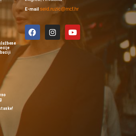
!
E-mail
seid.ruzic@mcf.hr
 službene
ecije
buciji
vno
og
stanke!