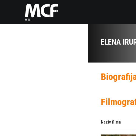
ELENA IRU
Biografij
Filmograf
Naziv filma