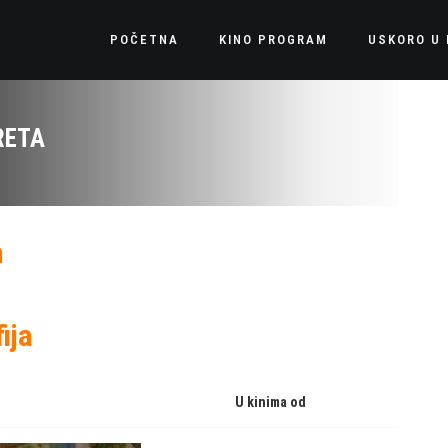
POČETNA
KINO PROGRAM
USKORO U 
RETA
a
ija
U kinima od