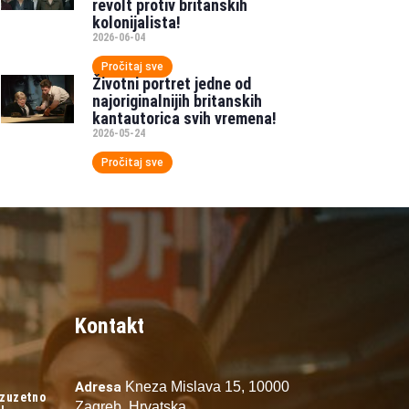
revolt protiv britanskih
kolonijalista!
2026-06-04
Pročitaj sve
Životni portret jedne od
najoriginalnijih britanskih
kantautorica svih vremena!
2026-05-24
Pročitaj sve
Kontakt
Adresa
Kneza Mislava 15,
10000
izuzetno
Zagreb,
Hrvatska