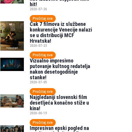
hit!
2026-07-26
Pročitaj sve
Čak 7 filmova iz službene
konkurencije Venecije nalazi
se u distribuciji MCF
Hrvatska!
2026-07-23
Pročitaj sve
Vizualno impresivno
putovanje kultnog redatelja
nakon desetogodišnje
stanke!
2026-07-05
Pročitaj sve
Najgledaniji slovenski film
desetljeća konačno stiže u
kina!
2026-06-19
Pročitaj sve
Impresivan epski pogled na