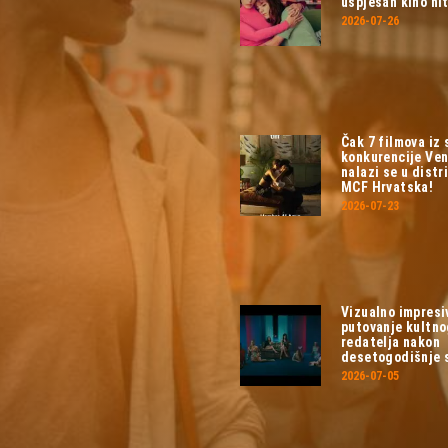
uspješan kino hit
2026-07-26
Čak 7 filmova iz
konkurencije Ven
nalazi se u distri
MCF Hrvatska!
2026-07-23
Vizualno impresi
putovanje kultn
redatelja nakon
desetogodišnje 
2026-07-05