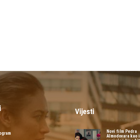
i
Vijesti
Novi film Pedra
rogram
Almodovara kao 