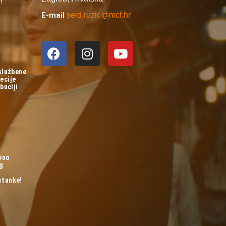
!
E-mail
seid.ruzic@mcf.hr
 službene
ecije
buciji
vno
og
stanke!