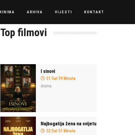
KINIMA
ARHIVA
VIJESTI
KONTAKT
Top filmovi
I sinovi
01 Sat 59 Minuta
drama
Najbogatija žena na svijetu
02 Sat 01 Minuta