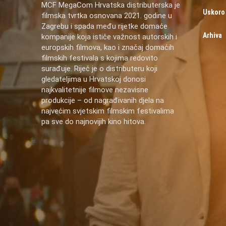
MCF MegaCom Hrvatska distributerska je
Uskoro
filmska tvrtka osnovana 2021. godine u
Zagrebu i spada među rijetke domaće
Arhiva
kompanije koja ističe važnost autorskih i
europskih filmova, kao i značaj domaćih
filmskih festivala s kojima redovito
surađuje. Riječ je o distributeru koji
gledateljima u Hrvatskoj donosi
najkvalitetnije filmove nezavisne
produkcije – od nagrađivanih djela na
najvećim svjetskim filmskim festivalima
pa sve do najnovijih kino hitova.