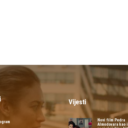
i
Vijesti
Novi film Pedra
rogram
Almodovara kao 