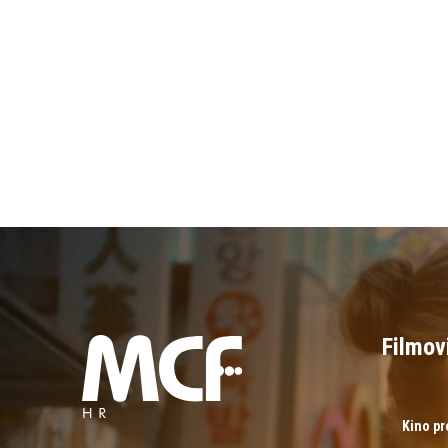
Filmov
Kino p