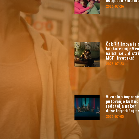
uspješan kino hit
2026-07-26
Čak 7 filmova iz
konkurencije Ven
nalazi se u distri
MCF Hrvatska!
2026-07-23
Vizualno impresi
putovanje kultn
redatelja nakon
desetogodišnje 
2026-07-05