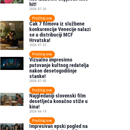
hit!
2026-07-26
Pročitaj sve
Čak 7 filmova iz službene
konkurencije Venecije nalazi
se u distribuciji MCF
Hrvatska!
2026-07-23
Pročitaj sve
Vizualno impresivno
putovanje kultnog redatelja
nakon desetogodišnje
stanke!
2026-07-05
Pročitaj sve
Najgledaniji slovenski film
desetljeća konačno stiže u
kina!
2026-06-19
Pročitaj sve
Impresivan epski pogled na