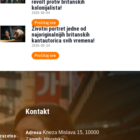
revolt protiv britanskih
kolonijalista!
2026-06-04
Pročitaj sve
Životni portret jedne od
najoriginalnijih britanskih
kantautorica svih vremena!
2026-05-24
Pročitaj sve
Kontakt
Adresa
Kneza Mislava 15,
10000
izuzetno
Zagreb,
Hrvatska