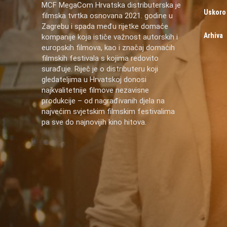
MCF MegaCom Hrvatska distributerska je
Uskoro
filmska tvrtka osnovana 2021. godine u
Zagrebu i spada među rijetke domaće
Arhiva
kompanije koja ističe važnost autorskih i
europskih filmova, kao i značaj domaćih
filmskih festivala s kojima redovito
surađuje. Riječ je o distributeru koji
gledateljima u Hrvatskoj donosi
najkvalitetnije filmove nezavisne
produkcije – od nagrađivanih djela na
najvećim svjetskim filmskim festivalima
pa sve do najnovijih kino hitova.