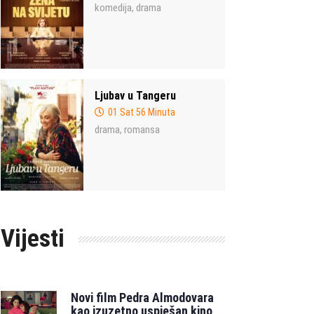
komedija
drama
,
Ljubav u Tangeru
01 Sat 56 Minuta
drama
romansa
,
Vijesti
Novi film Pedra Almodovara
kao izuzetno uspješan kino