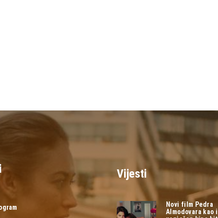
i
Vijesti
Novi film Pedra
rogram
Almodovara kao 