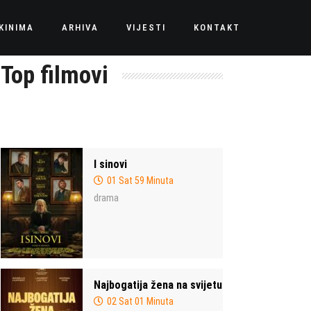
KINIMA
ARHIVA
VIJESTI
KONTAKT
Top filmovi
I sinovi
01 Sat 59 Minuta
drama
Najbogatija žena na svijetu
02 Sat 01 Minuta