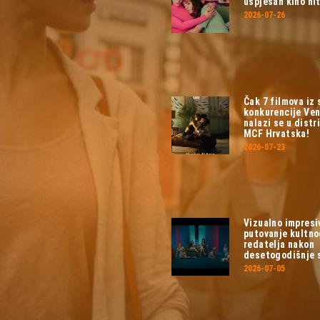
uspješan kino hit
2026-07-26
Čak 7 filmova iz
konkurencije Ven
nalazi se u distri
MCF Hrvatska!
2026-07-23
Vizualno impresi
putovanje kultn
redatelja nakon
desetogodišnje 
2026-07-05