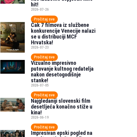
hit!
2026-07-26
Pročitaj sve
Čak 7 filmova iz službene
konkurencije Venecije nalazi
se u distribuciji MCF
Hrvatska!
2026-07-23
Pročitaj sve
Vizualno impresivno
putovanje kultnog redatelja
nakon desetogodišnje
stanke!
2026-07-05
Pročitaj sve
Najgledaniji slovenski film
desetljeća konačno stiže u
kina!
2026-06-19
Pročitaj sve
Impresivan epski pogled na