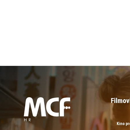
Filmov
Kino p