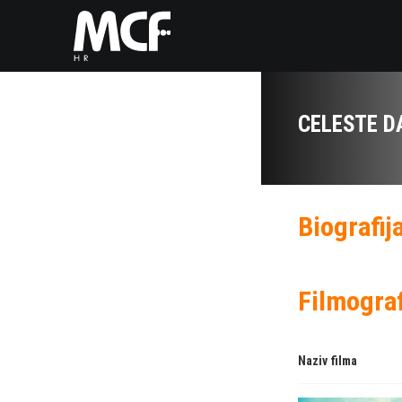
CELESTE D
Biografij
Filmograf
Naziv filma