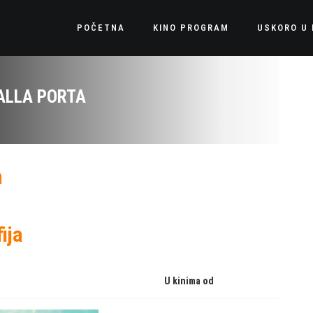
POČETNA
KINO PROGRAM
USKORO U 
ALLA PORTA
a
ija
U kinima od