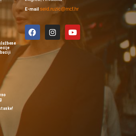
!
E-mail
seid.ruzic@mcf.hr
 službene
ecije
buciji
vno
og
stanke!