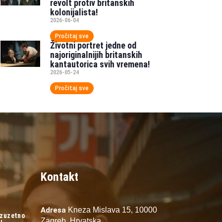
revolt protiv britanskih
kolonijalista!
2026-06-04
Pročitaj sve
Životni portret jedne od
najoriginalnijih britanskih
kantautorica svih vremena!
2026-05-24
Pročitaj sve
Kontakt
Adresa
Kneza Mislava 15,
10000
izuzetno
Zagreb,
Hrvatska