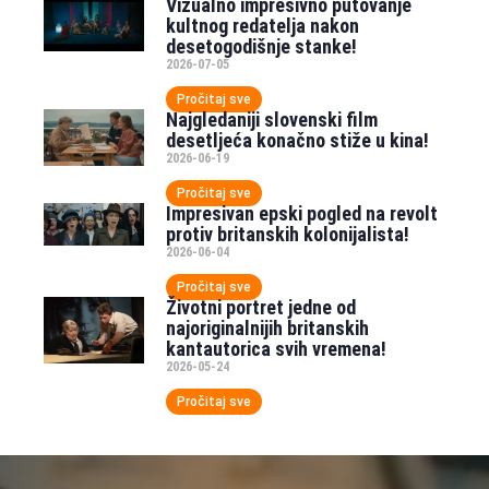
Vizualno impresivno putovanje
kultnog redatelja nakon
desetogodišnje stanke!
2026-07-05
Pročitaj sve
Najgledaniji slovenski film
desetljeća konačno stiže u kina!
2026-06-19
Pročitaj sve
Impresivan epski pogled na revolt
protiv britanskih kolonijalista!
2026-06-04
Pročitaj sve
Životni portret jedne od
najoriginalnijih britanskih
kantautorica svih vremena!
2026-05-24
Pročitaj sve