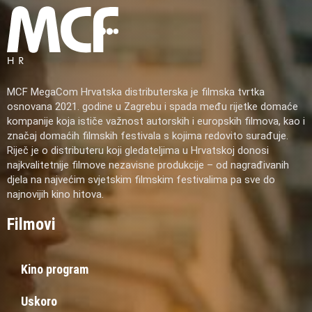
MCF MegaCom Hrvatska distributerska je filmska tvrtka
osnovana 2021. godine u Zagrebu i spada među rijetke domaće
kompanije koja ističe važnost autorskih i europskih filmova, kao i
značaj domaćih filmskih festivala s kojima redovito surađuje.
Riječ je o distributeru koji gledateljima u Hrvatskoj donosi
najkvalitetnije filmove nezavisne produkcije – od nagrađivanih
djela na najvećim svjetskim filmskim festivalima pa sve do
najnovijih kino hitova.
Filmovi
Kino program
Uskoro