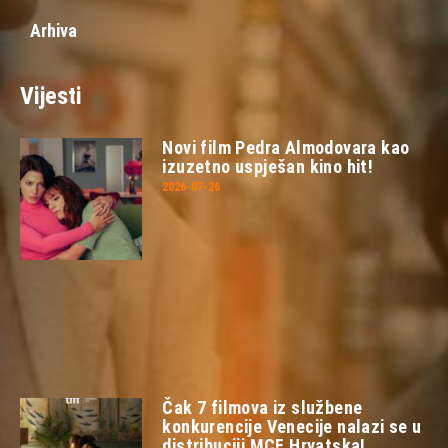
Arhiva
Vijesti
Novi film Pedra Almodovara kao
izuzetno uspješan kino hit!
2026-07-26
Čak 7 filmova iz službene
konkurencije Venecije nalazi se u
distribuciji MCF Hrvatska!