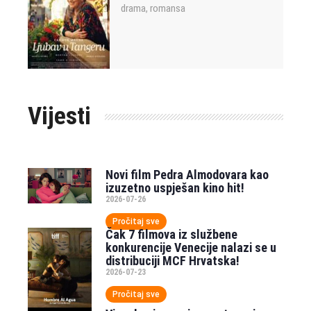
drama
romansa
,
Vijesti
Novi film Pedra Almodovara kao
izuzetno uspješan kino hit!
2026-07-26
Pročitaj sve
Čak 7 filmova iz službene
konkurencije Venecije nalazi se u
distribuciji MCF Hrvatska!
2026-07-23
Pročitaj sve