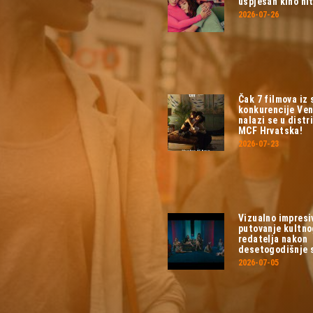
uspješan kino hit
2026-07-26
Čak 7 filmova iz
konkurencije Ven
nalazi se u distri
MCF Hrvatska!
2026-07-23
Vizualno impresi
putovanje kultn
redatelja nakon
desetogodišnje 
2026-07-05