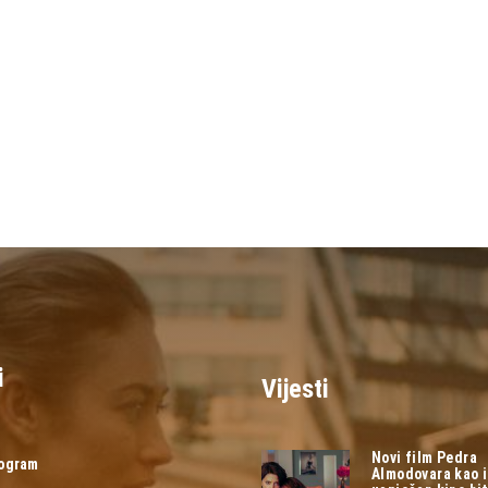
i
Vijesti
Novi film Pedra
rogram
Almodovara kao 