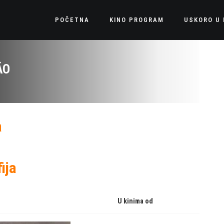
POČETNA
KINO PROGRAM
USKORO U 
ÃO
a
ija
U kinima od