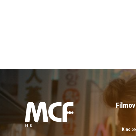
Filmov
Kino p