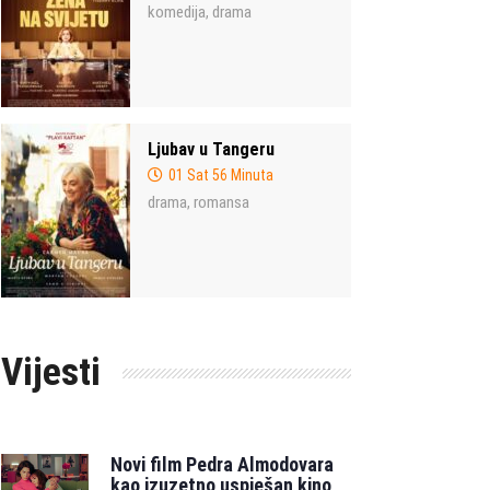
komedija
drama
,
Ljubav u Tangeru
01 Sat 56 Minuta
drama
romansa
,
Vijesti
Novi film Pedra Almodovara
kao izuzetno uspješan kino