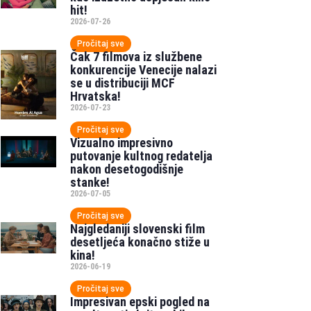
hit!
2026-07-26
Pročitaj sve
Čak 7 filmova iz službene
konkurencije Venecije nalazi
se u distribuciji MCF
Hrvatska!
2026-07-23
Pročitaj sve
Vizualno impresivno
putovanje kultnog redatelja
nakon desetogodišnje
stanke!
2026-07-05
Pročitaj sve
Najgledaniji slovenski film
desetljeća konačno stiže u
kina!
2026-06-19
Pročitaj sve
Impresivan epski pogled na