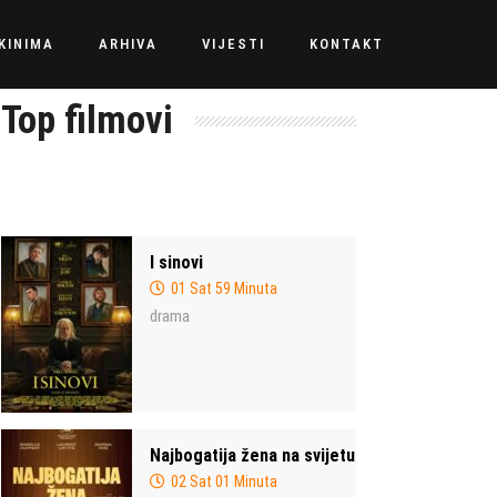
KINIMA
ARHIVA
VIJESTI
KONTAKT
Top filmovi
I sinovi
01 Sat 59 Minuta
drama
Najbogatija žena na svijetu
02 Sat 01 Minuta