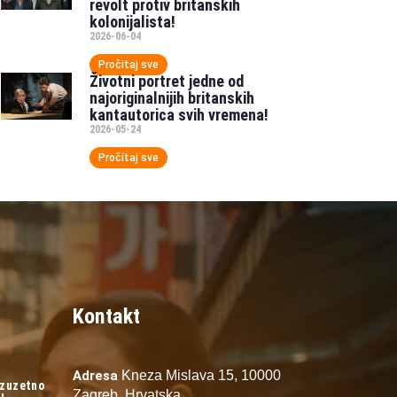
revolt protiv britanskih
kolonijalista!
2026-06-04
Pročitaj sve
Životni portret jedne od
najoriginalnijih britanskih
kantautorica svih vremena!
2026-05-24
Pročitaj sve
Kontakt
Adresa
Kneza Mislava 15,
10000
izuzetno
Zagreb,
Hrvatska