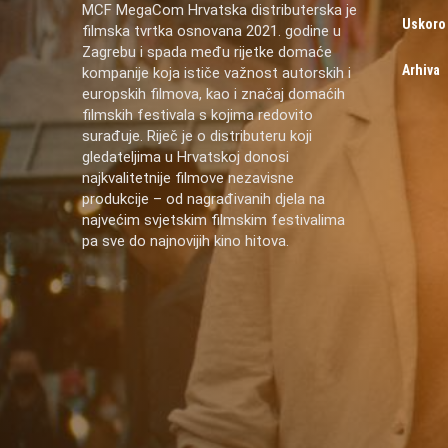
MCF MegaCom Hrvatska distributerska je
Uskoro
filmska tvrtka osnovana 2021. godine u
Zagrebu i spada među rijetke domaće
Arhiva
kompanije koja ističe važnost autorskih i
europskih filmova, kao i značaj domaćih
filmskih festivala s kojima redovito
surađuje. Riječ je o distributeru koji
gledateljima u Hrvatskoj donosi
najkvalitetnije filmove nezavisne
produkcije – od nagrađivanih djela na
najvećim svjetskim filmskim festivalima
pa sve do najnovijih kino hitova.