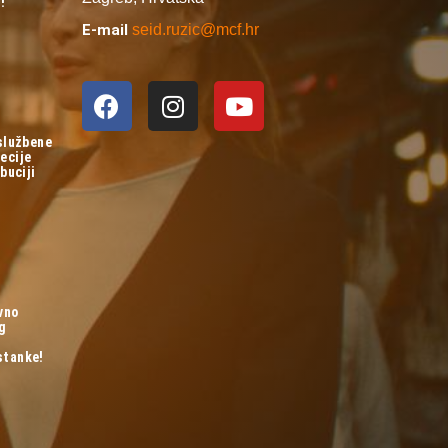
!
E-mail
seid.ruzic@mcf.hr
 službene
ecije
buciji
vno
og
stanke!